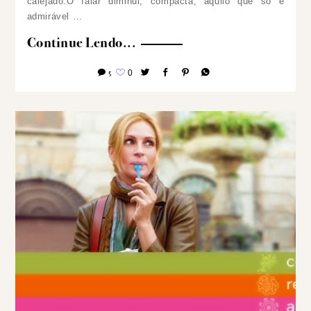
calejado.O falar diminui, compacta, aquilo que só é
admirável …
Continue Lendo...
5
0