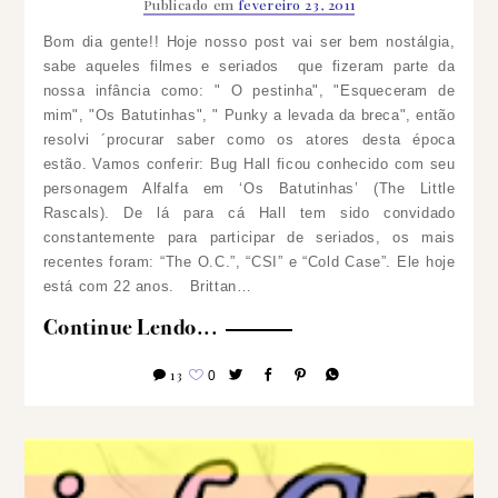
Publicado em
fevereiro 23, 2011
Bom dia gente!! Hoje nosso post vai ser bem nostálgia,
sabe aqueles filmes e seriados que fizeram parte da
nossa infância como: " O pestinha", "Esqueceram de
mim", "Os Batutinhas", " Punky a levada da breca", então
resolvi ´procurar saber como os atores desta época
estão. Vamos conferir:
Bug Hall ficou conhecido com seu
personagem Alfalfa em ‘Os Batutinhas’ (The Little
Rascals). De lá para cá Hall tem sido convidado
constantemente para participar de seriados, os mais
recentes foram: “The O.C.”, “CSI” e “Cold Case”. Ele hoje
está com 22 anos.
Brittan…
Continue Lendo...
13
0