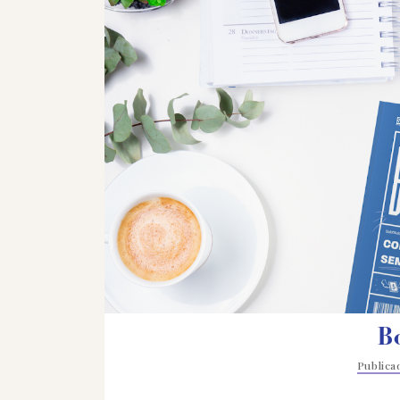
B
Public