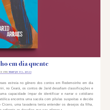
o em dia quente
do em
março 03, 2023
Arraes estreia no gênero dos contos em Redemoinho em dia
ri, no Ceará, os contos de Jarid desafiam classificações e
 uma capacidade ímpar de identificar e narrar o cotidiano
tólica encontra uma sacola com pílulas suspeitas e decide
 Cícero, uma lavadeira tenta entender os desejos da filha,
e enfrenta os desafios que seu gênero r…