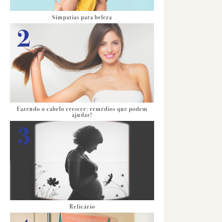
Simpatias para beleza
Fazendo o cabelo crescer: remédios que podem
ajudar!
Relicário