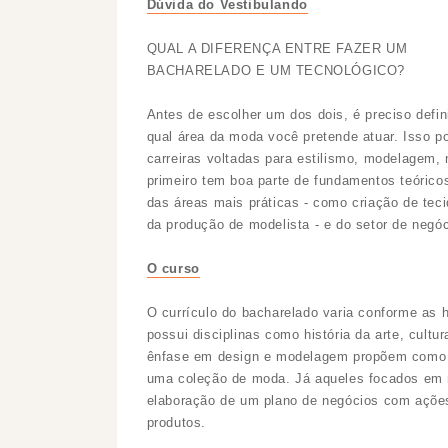
Dúvida do Vestibulando
QUAL A DIFERENÇA ENTRE FAZER UM
BACHARELADO E UM TECNOLÓGICO?
Antes de escolher um dos dois, é preciso defin
qual área da moda você pretende atuar. Isso p
carreiras voltadas para estilismo, modelagem, 
primeiro tem boa parte de fundamentos teóric
das áreas mais práticas - como criação de tec
da produção de modelista - e do setor de negóc
O curso
O currículo do bacharelado varia conforme as h
possui disciplinas como história da arte, cult
ênfase em design e modelagem propõem como t
uma coleção de moda. Já aqueles focados em 
elaboração de um plano de negócios com ações
produtos.