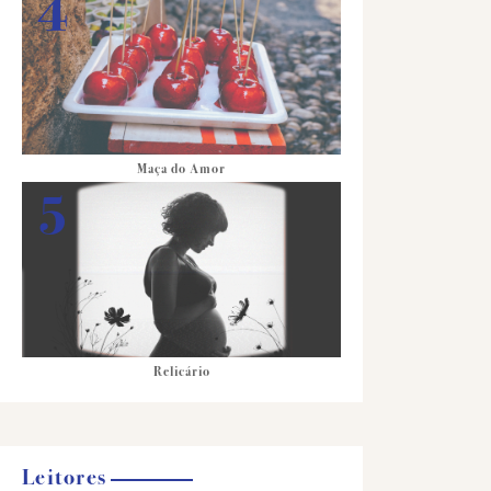
Maça do Amor
Relicário
Leitores