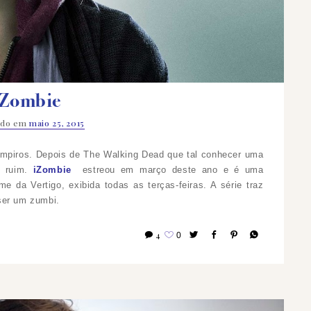
iZombie
ado em
maio 25, 2015
ampiros. Depois de The Walking Dead que tal conhecer uma
o ruim.
iZombie
estreou em março deste ano e é uma
da Vertigo, exibida todas as terças-feiras. A série traz
 ser um zumbi.
4
0