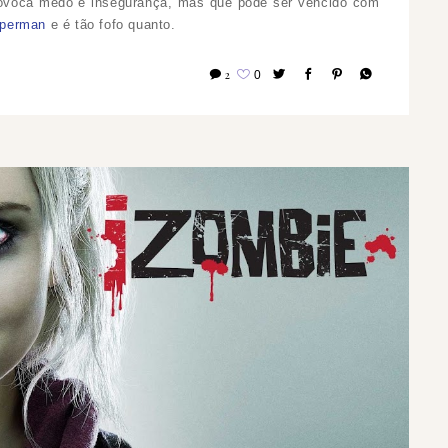
provoca medo e insegurança, mas que pode ser vencido com
perman
e é tão fofo quanto.
2
0