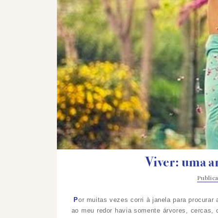
Viver: uma ar
Public
P
or muitas vezes corri à janela para procurar 
ao meu redor havia somente árvores, cercas, 