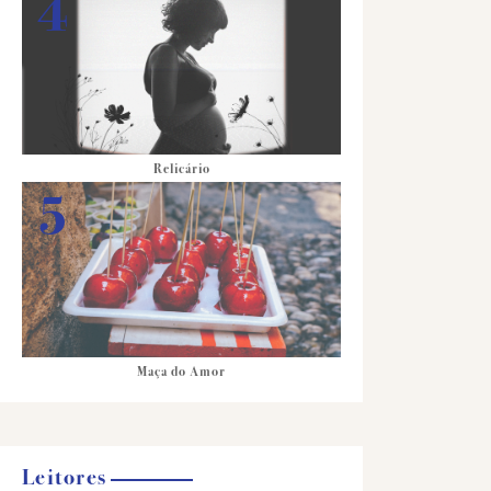
Relicário
Maça do Amor
Leitores