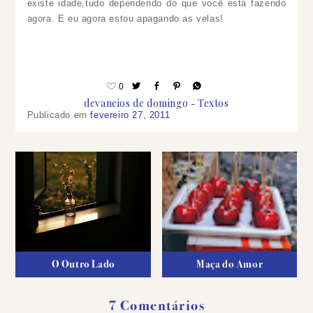
existe idade,tudo dependendo do que você está fazendo
agora.
E eu agora estou apagando as velas!
0
devaneios de domingo
Textos
Publicado em
fevereiro 27, 2011
O Outro Lado
Maça do Amor
7 Comentários