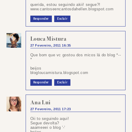
querida, estou seguindo akii! segue?!
www.cantoseencantosdahellen.blogspot.com
Responder
Excluir
Louca Mistura
27 Fevereiro, 2011 16:35
Que bom que vc gostou dos micos lá do blog *--
*
beijos
blogloucamistura.blogspot.com
Responder
Excluir
Ana Lui
27 Fevereiro, 2011 17:23
Oii to seguindo aqui!
Segue devolta?
aaameeei o blog '-'
beijos,