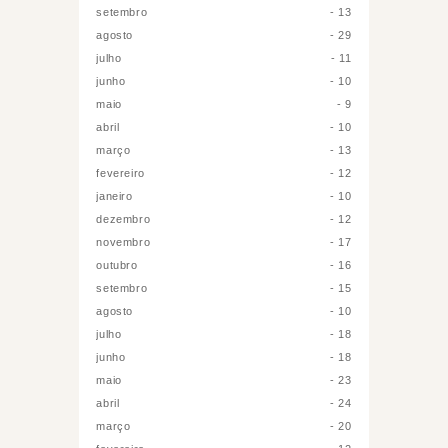
setembro
13
agosto
29
julho
11
junho
10
maio
9
abril
10
março
13
fevereiro
12
janeiro
10
dezembro
12
novembro
17
outubro
16
setembro
15
agosto
10
julho
18
junho
18
maio
23
abril
24
março
20