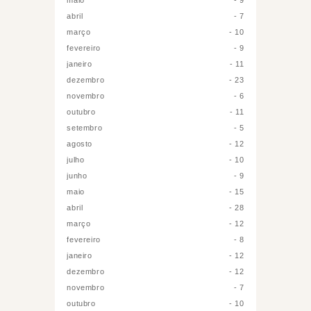
abril
7
março
10
fevereiro
9
janeiro
11
dezembro
23
novembro
6
outubro
11
setembro
5
agosto
12
julho
10
junho
9
maio
15
abril
28
março
12
fevereiro
8
janeiro
12
dezembro
12
novembro
7
outubro
10