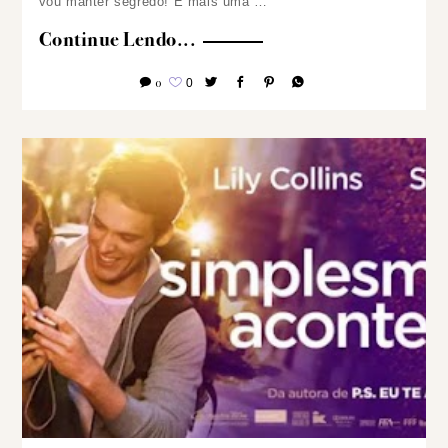
vou manter segredo!
E mais uma …
Continue Lendo...
0
0