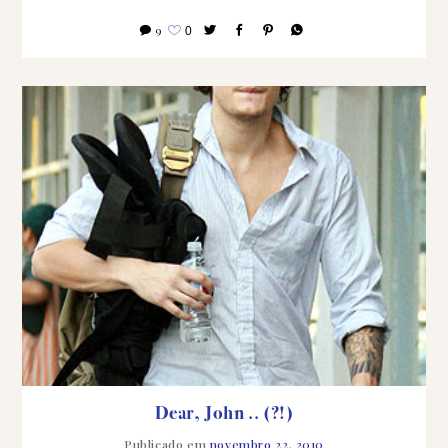
9
0
Dear, John .. (?!)
Publicado em
novembro 22, 2010