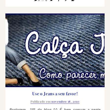
Use o Jeans a seu favor!
Publicado em
novembro 18, 2010
Postagem 101 do blog ^^
É bem comum a gente