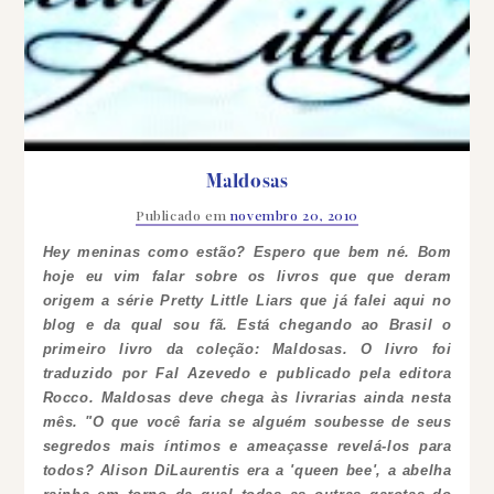
Maldosas
Publicado em
novembro 20, 2010
Hey meninas como estão? Espero que bem né. Bom
hoje eu vim falar sobre os livros que que deram
origem a série
Pretty Little Liars
que já falei aqui no
blog e da qual sou fã. Está chegando ao Brasil o
primeiro livro da coleção:
Maldosas
. O livro foi
traduzido por Fal Azevedo e publicado pela editora
Rocco.
Maldosas
deve chega às livrarias ainda nesta
mês.
"O que você faria se alguém soubesse de seus
segredos mais íntimos e ameaçasse revelá-los para
todos? Alison DiLaurentis era a 'queen bee', a abelha