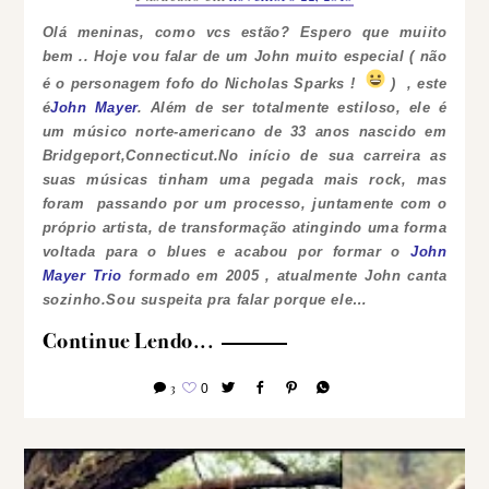
Olá meninas, como vcs estão? Espero que muiito
bem ..
Hoje vou falar de um John muito especial ( não
é o personagem fofo do Nicholas Sparks !
) , este
é
John Mayer
.
Além de ser totalmente estiloso, ele é
um músico norte-americano de 33 anos nascido em
Bridgeport,Connecticut.No início de sua carreira as
suas músicas tinham uma pegada mais
rock
, mas
foram passando por um processo, juntamente com o
próprio artista, de transformação atingindo uma forma
voltada para o
blues
e acabou por formar o
John
Mayer Trio
formado em 2005 , atualmente John canta
sozinho.Sou suspeita pra falar porque ele…
Continue Lendo...
3
0