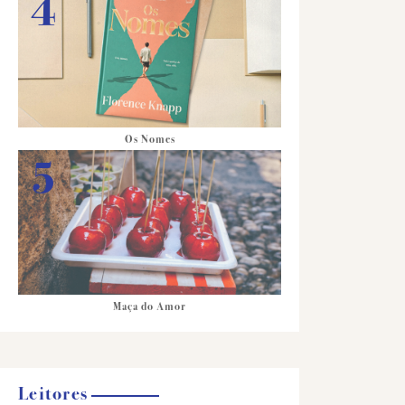
Os Nomes
Maça do Amor
Leitores