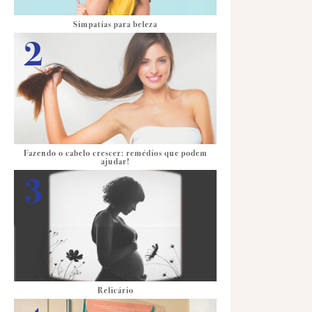
Simpatias para beleza
Fazendo o cabelo crescer: remédios que podem
ajudar!
Relicário