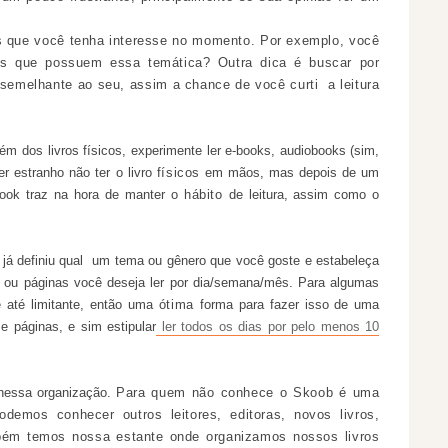
s que você tenha interesse no momento. Por exemplo, você
ros que possuem essa temática? Outra dica é buscar por
emelhante ao seu, assim a chance de você curti a leitura
ém dos livros físicos, experimente ler e-books, audiobooks (sim,
r estranho não ter o livro
físicos
em mãos, mas depois de um
-book traz na hora de manter o
hábito
de leitura, assim como o
já definiu qual um tema ou gênero que você goste e estabeleça
os ou páginas você deseja ler por dia/semana/mês. Para algumas
e até limitante, então uma
ótima
forma para fazer isso de uma
e páginas, e sim estipular
ler todos os dias por pelo menos 10
 nessa organização.
Para quem não conhece o Skoob é uma
demos conhecer outros leitores, editoras, novos livros,
ambém temos nossa estante onde organizamos nossos livros