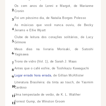
Os cem anos de Lenni e Margot, de Marianne
Cronin
Foi um péssimo dia, de Natalia Borges Polesso
As músicas que você nunca ouviu, de Becky
Jerams e Ellie Wyatt
Clube de leitura dos corações solitários, de Lucy
Gilmore
Meus dias na livraria Morisaki, de Satoshi
Yagisawa
Trono de vidro (Vol. 1), de Sarah J. Maas
Antes que o café esfrie, de Toshikazu Kawaguchi
Lugar errado hora errada
, de Gillian McAllister
Literatura Brasileira: da tinta ao touch, de Yasmim
Cardoso
Uma tempestade de verão, de K. L. Walther
Forrest Gump, de Winston Groom