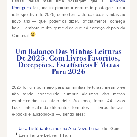
Essas ideias mais uma postagem que a
Fernanda
Rodrigues
fez, me inspiraram a criar esta postagem: uma
retrospectiva de 2025, como forma de dar boas-vindas ao
novo ano — que, podemos dizer, “oficialmente” começa
hoje… embora muita gente diga que só começa depois do
Carnaval
Um Balanço Das Minhas Leituras
De 2025, Com Livros Favoritos,
Decepções, Estatísticas E Metas
Para 2026
2025 foi um bom ano para as minhas leituras, mesmo eu
não tendo conseguido cumprir algumas das metas
estabelecidas no início dele. Ao todo, foram 44 livros
lidos, intercalando diferentes formatos — livros físicos,
e-books e audiobooks —, sendo eles:
Uma história de amor no Ano-Novo Lunar
, de Gene
Luen Yang e LeUyen Pham