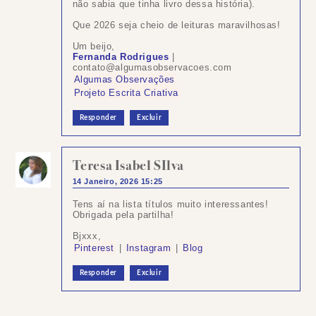
não sabia que tinha livro dessa história).
Que 2026 seja cheio de leituras maravilhosas!
Um beijo,
Fernanda Rodrigues
|
contato@algumasobservacoes.com
Algumas Observações
Projeto Escrita Criativa
Responder
Excluir
Teresa Isabel SIlva
14 Janeiro, 2026 15:25
Tens aí na lista títulos muito interessantes!
Obrigada pela partilha!
Bjxxx,
Pinterest
|
Instagram
|
Blog
Responder
Excluir
Postar