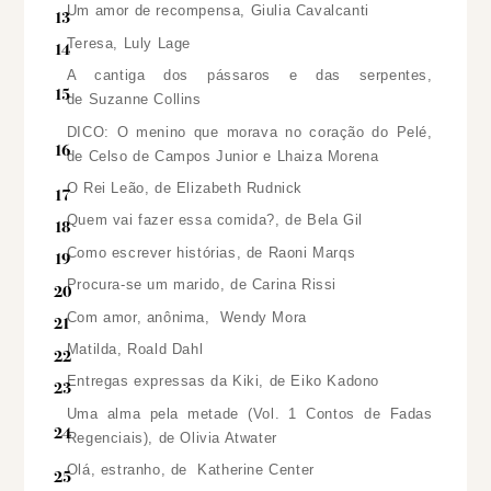
Um amor de recompensa, Giulia Cavalcanti
Teresa, Luly Lage
A cantiga dos pássaros e das serpentes,
de Suzanne Collins
DICO: O menino que morava no coração do Pelé,
de Celso de Campos Junior e Lhaiza Morena
O Rei Leão, de Elizabeth Rudnick
Quem vai fazer essa comida?, de Bela Gil
Como escrever histórias, de Raoni Marqs
Procura-se um marido, de Carina Rissi
Com amor, anônima, Wendy Mora
Matilda, Roald Dahl
Entregas expressas da Kiki, de Eiko Kadono
Uma alma pela metade (Vol. 1 Contos de Fadas
Regenciais), de Olivia Atwater
Olá, estranho, de Katherine Center