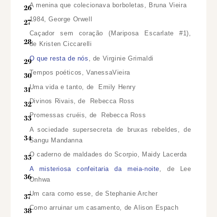
A menina que colecionava borboletas, Bruna Vieira
1984, George Orwell
Caçador sem coração (Mariposa Escarlate #1),
de Kristen Ciccarelli
O que resta de nós
, de Virginie Grimaldi
Tempos poéticos, VanessaVieira
Uma vida e tanto, de Emily Henry
Divinos Rivais, de Rebecca Ross
Promessas cruéis, de Rebecca Ross
A sociedade supersecreta de bruxas rebeldes, de
Sangu Mandanna
O caderno de maldades do Scorpio, Maidy Lacerda
A misteriosa confeitaria da meia-noite
, de Lee
Onhwa
Um cara como esse, de Stephanie Archer
Como arruinar um casamento, de Alison Espach