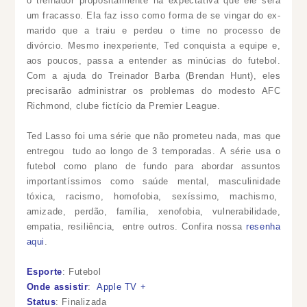
o treinador propositalmente na expectativa que ele será
um fracasso. Ela faz isso como forma de se vingar do ex-
marido que a traiu e perdeu o time no processo de
divórcio. Mesmo inexperiente, Ted conquista a equipe e,
aos poucos, passa a entender as minúcias do futebol.
Com a ajuda do Treinador Barba (Brendan Hunt), eles
precisarão administrar os problemas do modesto AFC
Richmond, clube fictício da Premier League.
Ted Lasso foi uma série que não prometeu nada, mas que
entregou tudo ao longo de 3 temporadas. A série usa o
futebol como plano de fundo para abordar assuntos
importantíssimos como saúde mental, masculinidade
tóxica, racismo, homofobia, sexíssimo, machismo,
amizade, perdão, família, xenofobia, vulnerabilidade,
empatia, resiliência, entre outros. Confira nossa
resenha
aqui
.
Esporte
: Futebol
Onde assistir
:
Apple TV +
Status
: Finalizada