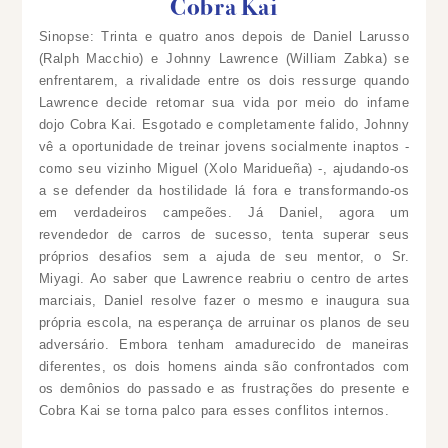
Cobra Kai
Sinopse: Trinta e quatro anos depois de Daniel Larusso
(Ralph Macchio) e Johnny Lawrence (William Zabka) se
enfrentarem, a rivalidade entre os dois ressurge quando
Lawrence decide retomar sua vida por meio do infame
dojo Cobra Kai. Esgotado e completamente falido, Johnny
vê a oportunidade de treinar jovens socialmente inaptos -
como seu vizinho Miguel (Xolo Maridueña) -, ajudando-os
a se defender da hostilidade lá fora e transformando-os
em verdadeiros campeões. Já Daniel, agora um
revendedor de carros de sucesso, tenta superar seus
próprios desafios sem a ajuda de seu mentor, o Sr.
Miyagi. Ao saber que Lawrence reabriu o centro de artes
marciais, Daniel resolve fazer o mesmo e inaugura sua
própria escola, na esperança de arruinar os planos de seu
adversário. Embora tenham amadurecido de maneiras
diferentes, os dois homens ainda são confrontados com
os demônios do passado e as frustrações do presente e
Cobra Kai se torna palco para esses conflitos internos.