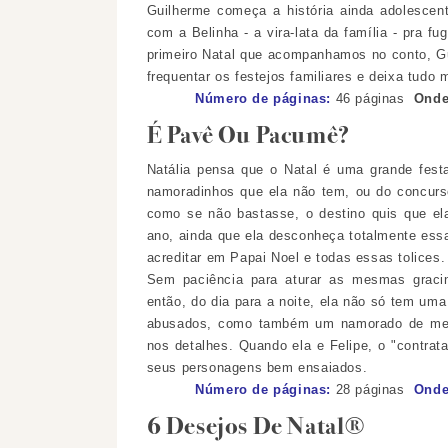
Guilherme começa a história ainda adolescen
com a Belinha - a vira-lata da família - pra f
primeiro Natal que acompanhamos no conto, 
frequentar os festejos familiares e deixa tud
Número de páginas:
46
páginas
Onde 
É Pavê Ou Pacumê?
Natália pensa que o Natal é uma grande festa
namoradinhos que ela não tem, ou do concurso
como se não bastasse, o destino quis que el
ano, ainda que ela desconheça totalmente essa
acreditar em Papai Noel e todas essas tolices.
Sem paciência para aturar as mesmas graci
então, do dia para a noite, ela não só tem uma
abusados, como também um namorado de ment
nos detalhes. Quando ela e Felipe, o "contra
seus personagens bem ensaiados.
Número de páginas:
28
páginas
Onde 
6 Desejos De Natal