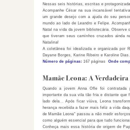
Nessas seis histórias, escritas e protagonizad
Acompanhe César na sua incansável tentativa
um grande desejo com a ajuda do seu persona
mundo ao lado de Leandro e Felipe. Acompanhe
Natal na vida da jovem bibliotecária. Observe 
que tiveram seus caminhos cruzados ainda na
Natalina!
A coletânea foi idealizada e organizada por R
Dayane Borges, Karine Ribeiro e Karoline Dias
Número de páginas:
167
páginas
Onde comp
Mamãe Leona: A Verdadeira 
Quando a jovem Anna Ofle foi contratada
importante da sua vila tão fria e distante que
lado dela... Após ficar viúva, Leona transf
herança recebida a fazer mais feliz a vida da
de Mamãe Leona" passou a não medir esforços 
como alguém essencial para que tudo funcion
Conheça mais essa história de origem de Pa