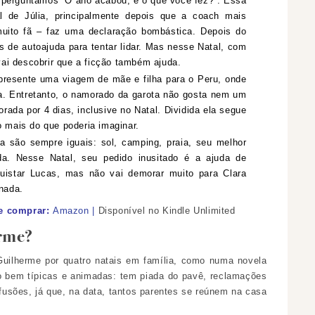
 perguntamos “O ano acabou, e o que você fez?”. Essa
l de Júlia, principalmente depois que a coach mais
ito fã – faz uma declaração bombástica. Depois do
os de autoajuda para tentar lidar. Mas nesse Natal, com
 vai descobrir que a ficção também ajuda.
presente uma viagem de mãe e filha para o Peru, onde
Inca. Entretanto, o namorado da garota não gosta nem um
rada por 4 dias, inclusive no Natal. Dividida ela segue
o mais do que poderia imaginar.
 são sempre iguais: sol, camping, praia, seu melhor
a. Nesse Natal, seu pedido inusitado é a ajuda de
quistar Lucas, mas não vai demorar muito para Clara
 nada.
 comprar:
Amazon |
Disponível no Kindle Unlimited
rme?
uilherme por quatro natais em família, como numa novela
ão bem típicas e animadas: tem piada do pavê, reclamações
usões, já que, na data, tantos parentes se reúnem na casa