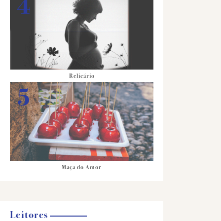
Relicário
Maça do Amor
Leitores