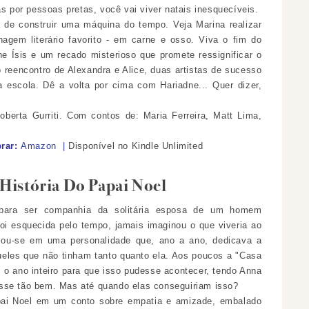
as por pessoas pretas, você vai viver natais inesquecíveis.
 de construir uma máquina do tempo. Veja Marina realizar
gem literário favorito - em carne e osso. Viva o fim do
 Ísis e um recado misterioso que promete ressignificar o
o reencontro de Alexandra e Alice, duas artistas de sucesso
 escola. Dê a volta por cima com Hariadne... Quer dizer,
oberta Gurriti. Com contos de: Maria Ferreira, Matt Lima,
.
rar:
Amazon
|
Disponível
no Kindle Unlimited
História Do Papai Noel
 para ser companhia da solitária esposa de um homem
 foi esquecida pelo tempo, jamais imaginou o que viveria ao
ormou-se em uma personalidade que, ano a ano, dedicava a
queles que não tinham tanto quanto ela. Aos poucos a "Casa
o ano inteiro para que isso pudesse acontecer, tendo Anna
asse tão bem.
Mas até quando elas conseguiriam isso?
pai Noel em um conto sobre empatia e amizade, embalado