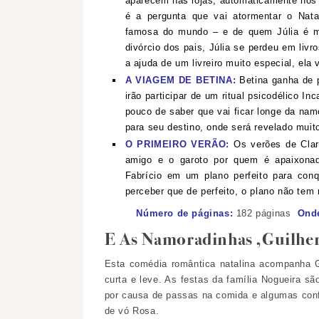
aparecem nas lojas, automaticamente nos
é a pergunta que vai atormentar o Nata
famosa do mundo – e de quem Júlia é mu
divórcio dos pais, Júlia se perdeu em livr
a ajuda de um livreiro muito especial, ela
A VIAGEM DE BETINA:
Betina ganha de 
irão participar de um ritual psicodélico 
pouco de saber que vai ficar longe da namo
para seu destino, onde será revelado muit
O PRIMEIRO VERÃO:
Os verões de Clara
amigo e o garoto por quem é apaixonad
Fabrício em um plano perfeito para con
perceber que de perfeito, o plano não tem
Número de páginas:
182
páginas
Onde
E As Namoradinhas ,Guilhe
Esta comédia romântica natalina acompanha G
curta e leve. As festas da família Nogueira s
por causa de passas na comida e algumas conf
de vó Rosa.