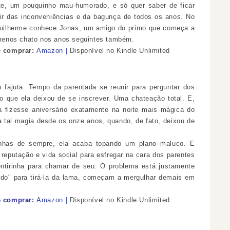
te, um pouquinho mau-humorado, e só quer saber de ficar
ugir das inconveniências e da bagunça de todos os anos. No
Guilherme conhece Jonas, um amigo do primo que começa a
o menos chato nos anos seguintes também.
comprar:
Amazon
|
Disponível
no Kindle Unlimited
 fajuta. Tempo da parentada se reunir para perguntar dos
 que ela deixou de se inscrever. Uma chateação total. E,
a fizesse aniversário exatamente na noite mais mágica do
 tal magia desde os onze anos, quando, de fato, deixou de
nhas de sempre, ela acaba topando um plano maluco. E
 reputação e vida social para esfregar na cara dos parentes
irinha para chamar de seu. O problema está justamente
tado" para tirá-la da lama, começam a mergulhar demais em
comprar:
Amazon
|
Disponível no Kindle Unlimited