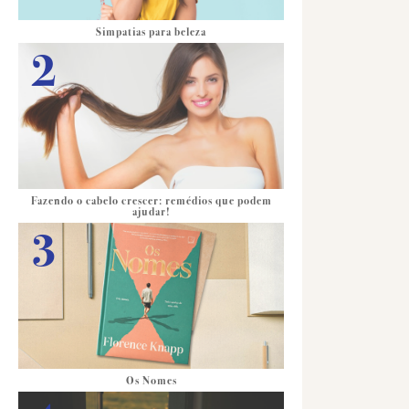
Simpatias para beleza
Fazendo o cabelo crescer: remédios que podem
ajudar!
Os Nomes