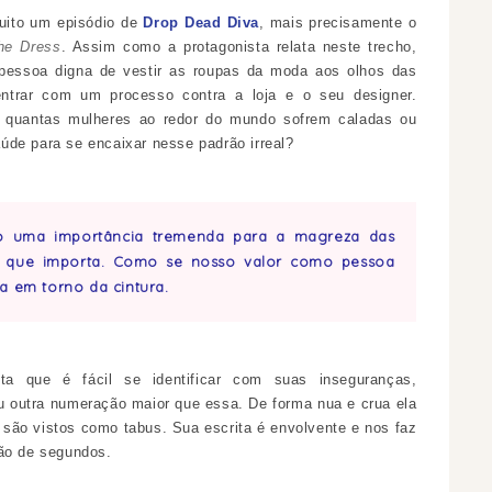
uito um episódio de
Drop Dead Diva
, mais precisamente o
he Dress
. Assim como a protagonista relata neste trecho,
essoa digna de vestir as roupas da moda aos olhos das
trar com um processo contra a loja e o seu designer.
quantas mulheres ao redor do mundo sofrem caladas ou
úde para se encaixar nesse padrão irreal?
o uma importância tremenda para a magreza das
sa que importa. Como se nosso valor como pessoa
a em torno da cintura.
ta que é fácil se identificar com suas inseguranças,
u outra numeração maior que essa. De forma nua e crua ela
 são vistos como tabus. Sua escrita é envolvente e nos faz
tão de segundos.