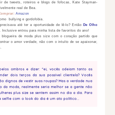
r de tweets, roteiros e blogs de fofocas, Kate Stayman-
ivelmente real de Bea.
Comprar:
Amazon
como bullying e gordofobia.
precisava até ter a oportunidade de lê-lo? Então
De Olho
Inclusive entrou para minha lista de favoritos do ano!
blogueira de moda plus size com o coração partido
que
contrar o amor verdade, não com o intuíto de se apaixonar,
a.
 pelos ombros e dizer: "ei, vocês odeiam tanto as
der dois terços da sua possível clientela? Vocês
 dignos de vestir suas roupas? Mas a verdade nua
o da moda, realmente seria melhor se a gente não
ulheres plus size se sentem assim no dia a dia. Para
elfie com o look do dia é um ato político...