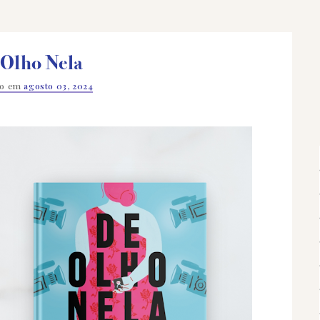
 Olho Nela
do em
agosto 03, 2024