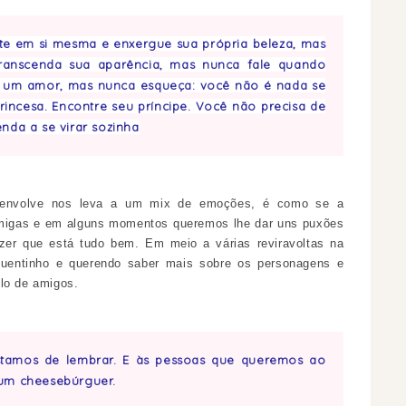
te em si mesma e enxergue sua própria beleza, mas
 Transcenda sua aparência, mas nunca fale quando
r um amor, mas nunca esqueça: você não é nada se
incesa. Encontre seu príncipe. Você não precisa de
nda a se virar sozinha
senvolve nos leva a um mix de emoções, é como se a
amigas e em alguns momentos queremos lhe dar uns puxões
izer que está tudo bem. Em meio a várias reviravoltas na
quentinho e querendo saber mais sobre os personagens e
lo de amigos.
stamos de lembrar. E às pessoas que queremos ao
 um cheesebúrguer.