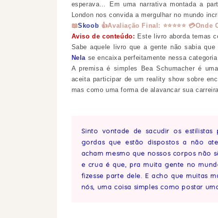
esperava… Em uma narrativa montada a parti
London nos convida a mergulhar no mundo incr
📖
Skoob
👍
Avaliação Final:
⭐
⭐
⭐
⭐
⭐
💳
Onde 
Aviso de conteúdo:
Este livro aborda temas 
Sabe aquele livro que a gente não sabia que 
Nela
se encaixa perfeitamente nessa categoria. 
A premisa é simples
Bea Schumacher é uma 
aceita participar de um reality show sobre en
mas como uma forma de alavancar sua carreir
Sinto vontade de sacudir os estilistas
gordas que estão dispostos a não aten
acham mesmo que nossos corpos não são
e crua é que, pra muita gente no mund
fizesse parte dele. E acho que muitas m
nós, uma coisa simples como postar uma s