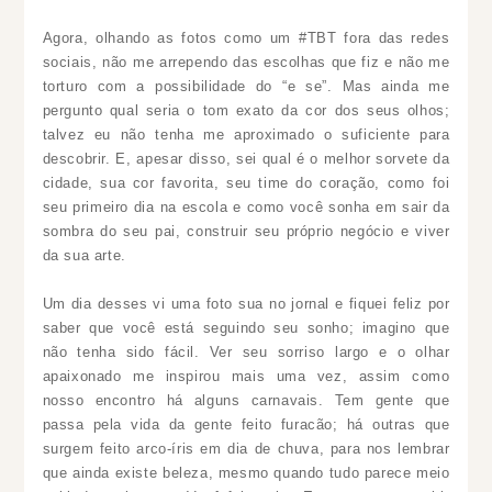
Agora, olhando as fotos como um #TBT fora das redes
sociais, não me arrependo das escolhas que fiz e não me
torturo com a possibilidade do “e se”. Mas ainda me
pergunto qual seria o tom exato da cor dos seus olhos;
talvez eu não tenha me aproximado o suficiente para
descobrir. E, apesar disso, sei qual é o melhor sorvete da
cidade, sua cor favorita, seu time do coração, como foi
seu primeiro dia na escola e como você sonha em sair da
sombra do seu pai, construir seu próprio negócio e viver
da sua arte.
Um dia desses vi uma foto sua no jornal e fiquei feliz por
saber que você está seguindo seu sonho; imagino que
não tenha sido fácil. Ver seu sorriso largo e o olhar
apaixonado me inspirou mais uma vez, assim como
nosso encontro há alguns carnavais. Tem gente que
passa pela vida da gente feito furacão; há outras que
surgem feito arco-íris em dia de chuva, para nos lembrar
que ainda existe beleza, mesmo quando tudo parece meio