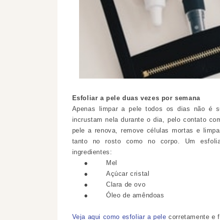
Esfoliar a pele duas vezes por semana
Apenas limpar a pele todos os dias não é s
incrustam nela durante o dia, pelo contato com
pele a renova, remove células mortas e limp
tanto no rosto como no corpo. Um esfolia
ingredientes:
●
Mel
●
Açúcar cristal
●
Clara de ovo
●
Óleo de amêndoas
Veja aqui como esfoliar a pele
corretamente e f