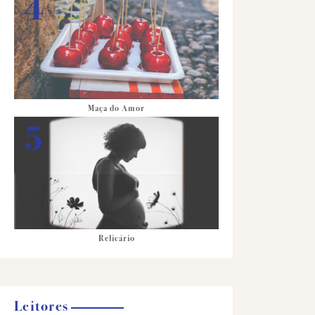
Maça do Amor
Relicário
Leitores