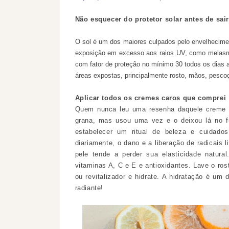
Não esquecer do protetor solar antes de sair
O sol é um dos maiores culpados pelo envelhecime
exposição em excesso aos raios UV, como melasmas.
com fator de proteção no mínimo 30 todos os dias an
áreas expostas, principalmente rosto, mãos, pescoç
Aplicar todos os cremes caros que comprei
Quem nunca leu uma resenha daquele creme ó
grana, mas usou uma vez e o deixou lá no f
estabelecer um ritual de beleza e cuidado
diariamente, o dano e a liberação de radicais 
pele tende a perder sua elasticidade natur
vitaminas A, C e E e antioxidantes. Lave o ros
ou revitalizador e hidrate. A hidratação é um
radiante!