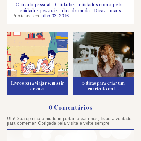
Cuidado pessoal
Cuidados
cuidados com a pele
cuidados pessoais
dica de moda
Dicas
maos
Publicado em
julho 03, 2016
Livros para viajar sem sair
5 dicas para criar um
de casa
currículo onl...
0 Comentários
Postar
Olá! Sua opinião é muito importante para nós, fique à vontade
um
para comentar. Obrigada pela visita e volte sempre!
comentário