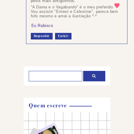
pelos mais antiguinhos.
"A Dama e o Vagabundo" é o meu preferido
Vou assistir "Ernest e Celestine", parece bem
fofo mesmo e amei a ilustração *-*
Eu Rabisco
Responder
Excluir
Postar
um
comentário
Quem escreve