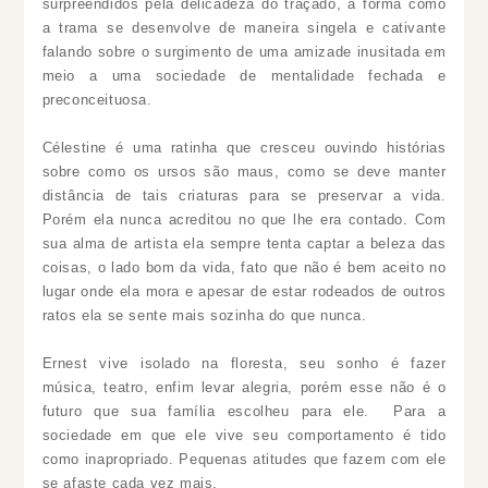
surpreendidos pela delicadeza do traçado, a forma como
a trama se desenvolve de maneira singela e cativante
falando sobre o surgimento de uma amizade inusitada em
meio a uma sociedade de mentalidade fechada e
preconceituosa.
Célestine é uma ratinha que cresceu ouvindo histórias
sobre como os ursos são maus, como se deve manter
distância de tais criaturas para se preservar a vida.
Porém ela nunca acreditou no que lhe era contado. Com
sua alma de artista ela sempre tenta captar a beleza das
coisas, o lado bom da vida, fato que não é bem aceito no
lugar onde ela mora e apesar de estar rodeados de outros
ratos ela se sente mais sozinha do que nunca.
Ernest vive isolado na floresta, seu sonho é fazer
música, teatro, enfim levar alegria, porém esse não é o
futuro que sua família escolheu para ele. Para a
sociedade em que ele vive seu comportamento é tido
como inapropriado. Pequenas atitudes que fazem com ele
se afaste cada vez mais.