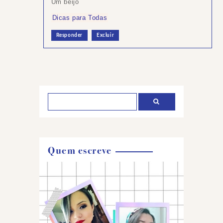
Um beijo
Dicas para Todas
Responder
Excluir
Postar
um
comentário
Quem escreve