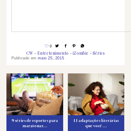
0
CW
Entretenimento
iZombie
Séries
Publicado em
maio 25, 2015
9 séries de esportes para
11 adaptações literárias
maratonar...
que você ...