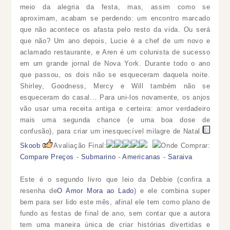
meio da alegria da festa, mas, assim como se
aproximam, acabam se perdendo: um encontro marcado
que não acontece os afasta pelo resto da vida. Ou será
que não? Um ano depois, Lucie é a chef de um novo e
aclamado restaurante, e Aren é um colunista de sucesso
em um grande jornal de Nova York. Durante todo o ano
que passou, os dois não se esqueceram daquela noite.
Shirley, Goodness, Mercy e Will também não se
esqueceram do casal... Para uni-los novamente, os anjos
vão usar uma receita antiga e certeira: amor verdadeiro
mais uma segunda chance (e uma boa dose de
confusão), para criar um inesquecível milagre de Natal.
Skoob
Avaliação Final:
Onde Comprar:
Compare Preços
-
Submarino
-
Americanas
-
Saraiva
Este é o segundo livro que leio da Debbie (confira a
resenha de
O Amor Mora ao Lado
) e ele combina super
bem para ser lido este mês, afinal ele tem como plano de
fundo as festas de final de ano, sem contar que a autora
tem uma maneira única de criar histórias divertidas e