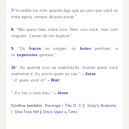
7-
"
Acredite em mim quando digo que por pior que você se
sinta agora, sempre dá para piorar."
8
- "
Não quero falar sobre isso. Nem com você, nem com
ninguém.
Cansei de me explicar."
9
- "
Os
fracos
se vingam, os
fortes
perdoam, e
os
superiores
ignoram
."
10
-
“
Eu aprendi isso na reabilitação. Aceitar quem você
realmente é. Eu aceito quem eu sou.
”
– Jesse
“-
E quem você é?
”
– Walt
“-
Eu sou o cara mau.
”
– Jesse
Confira também
:
Revenge
|
The O. C
|
Grey's Anatomy
|
One Tree Hill
|
Once Upon a Time