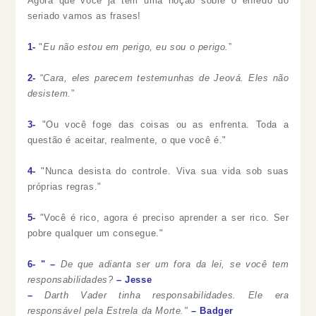
Agora que você já tem uma noção sobre o enredo do
seriado vamos as frases!
1-
"
Eu não estou em perigo, eu sou o perigo.
”
2-
“
Cara, eles parecem testemunhas de Jeová. Eles não
desistem.
”
3-
"
Ou você foge das coisas ou as enfrenta. Toda a
questão é aceitar, realmente, o que você é."
4-
"
Nunca desista do controle. Viva sua vida sob suas
próprias regras."
5-
"
Você é rico, agora é preciso aprender a ser rico. Ser
pobre qualquer um consegue."
6- "
–
De que adianta ser um fora da lei, se você tem
responsabilidades?
– Jesse
–
Darth Vader tinha responsabilidades. Ele era
responsável pela Estrela da Morte."
– Badger