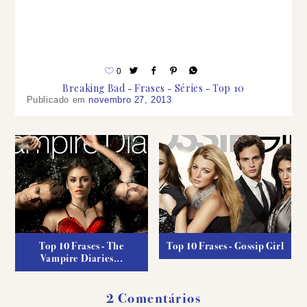
0
Breaking Bad
Frases
Séries
Top 10
Publicado em
novembro 27, 2013
Top 10 Frases - The
Top 10 Frases - Gossip Girl
Vampire Diaries...
2 Comentários