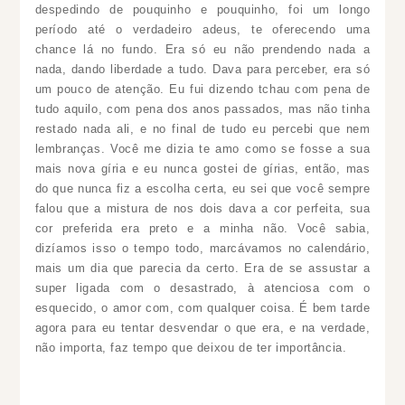
despedindo de pouquinho e pouquinho, foi um longo
período até o verdadeiro adeus, te oferecendo uma
chance lá no fundo. Era só eu não prendendo nada a
nada, dando liberdade a tudo. Dava para perceber, era só
um pouco de atenção. Eu fui dizendo tchau com pena de
tudo aquilo, com pena dos anos passados, mas não tinha
restado nada ali, e no final de tudo eu percebi que nem
lembranças. Você me dizia te amo como se fosse a sua
mais nova gíria e eu nunca gostei de gírias, então, mas
do que nunca fiz a escolha certa, eu sei que você sempre
falou que a mistura de nos dois dava a cor perfeita, sua
cor preferida era preto e a minha não. Você sabia,
dizíamos isso o tempo todo, marcávamos no calendário,
mais um dia que parecia da certo. Era de se assustar a
super ligada com o desastrado, à atenciosa com o
esquecido, o amor com, com qualquer coisa. É bem tarde
agora para eu tentar desvendar o que era, e na verdade,
não importa, faz tempo que deixou de ter importância.