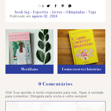
0
book tag
Esportes
Livros
Olimpíadas
Tags
Publicado em
agosto 02, 2024
Meridiana
Como escrever histórias
0 Comentários
Postar
Olá! Sua opinião é muito importante para nós, fique à vontade
um
para comentar. Obrigada pela visita e volte sempre!
comentário