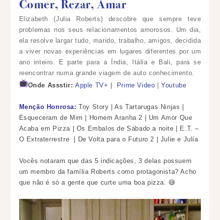
Comer, Rezar, Amar
Elizabeth (Julia Roberts) descobre que sempre teve
problemas nos seus relacionamentos amorosos. Um dia,
ela resolve largar tudo, marido, trabalho, amigos, decidida
a viver novas experiências em lugares diferentes por um
ano inteiro. E parte para a Índia, Itália e Bali, para se
reencontrar numa grande viagem de auto conhecimento.
Onde Assstir:
Apple TV+
|
Prime Video
|
Youtube
Menção Honrosa:
Toy Story | As Tartarugas Ninjas |
Esqueceram de Mim | Homem Aranha 2 |
Um Amor Que
Acaba em Pizza | Os Embalos de Sábado a noite |
E.T. –
O Extraterrestre |
De Volta para o Futuro 2 | Julie e Julia
Vocês notaram que das 5 indicações, 3 delas possuem
um membro da família Roberts como protagonista? Acho
que não é só a gente que curte uma boa pizza. 😅