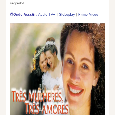
segredo!
📺Onde Assstir:
Apple TV+
|
Globoplay
|
Prime Video