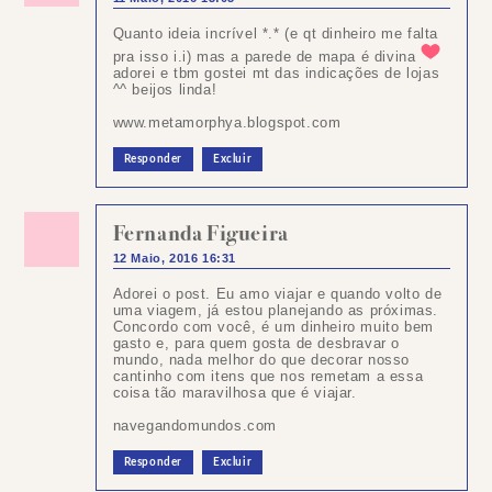
Quanto ideia incrível *.* (e qt dinheiro me falta
pra isso i.i) mas a parede de mapa é divina
adorei e tbm gostei mt das indicações de lojas
^^ beijos linda!
www.metamorphya.blogspot.com
Responder
Excluir
Fernanda Figueira
12 Maio, 2016 16:31
Adorei o post. Eu amo viajar e quando volto de
uma viagem, já estou planejando as próximas.
Concordo com você, é um dinheiro muito bem
gasto e, para quem gosta de desbravar o
mundo, nada melhor do que decorar nosso
cantinho com itens que nos remetam a essa
coisa tão maravilhosa que é viajar.
navegandomundos.com
Responder
Excluir