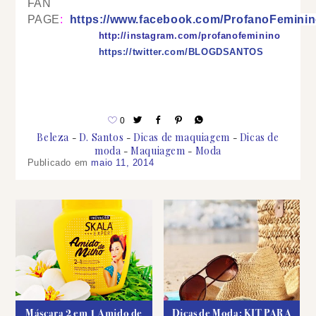
FAN
PAGE
:
https://www.facebook.com/ProfanoFemini
http://instagram.com/profanofeminino
https://twitter.com/BLOGDSANTOS
0
Beleza
D. Santos
Dicas de maquiagem
Dicas de
moda
Maquiagem
Moda
Publicado em
maio 11, 2014
Máscara 2 em 1 Amido de
Dicas de Moda: KIT PARA