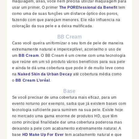
maquiagem, aliás, você nem precisa utilizar maquiagem para
usar um primer. O primer
The POREfessional da Benefit
tem
como uma de suas funções um disfarce óptico dos poros,
fazendo com que pareçam menores. Ele não influencia na
coloração da sua pele e a deixa matificada.
BB Cream
Caso você queira uniformizar o seu tom de pele de maneira
extremamente natural e imperceptível, aconselho o uso de
um
BB Cream
. O BB Cream é um creme com uma tecnologia
que reúne em um só produto vários benefícios para sua pele
e ainda te dá uma cobertura que pode ir de muito leve como
na
Naked Skin da Urban Decay
até cobertura média como
o
BB Cream L’oréal
.
Base
Se você precisar de uma cobertura mais eficaz, para um
evento noturno por exemplo, saiba que já existem bases com
tecnologia suficiente para sumirem na sua pele. Existe hoje
no mercado uma gama enorme de produtos HD, que têm
como principal finalidade dar uma cobertura poderosa mas
deixando a pele com acabamento extremamente natural. A
base
HD Make Up For Ever
tem acabamento natural e que