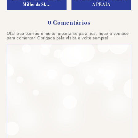
Milho da Sk...
A PRAIA
0 Comentários
Postar
Olá! Sua opinião é muito importante para nós, fique à vontade
um
para comentar. Obrigada pela visita e volte sempre!
comentário