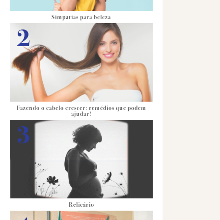
Simpatias para beleza
Fazendo o cabelo crescer: remédios que podem
ajudar!
Relicário