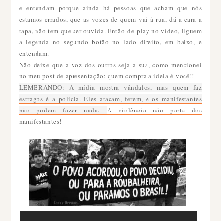
e entendam porque ainda há pessoas que acham que nós
estamos errados, que as vozes de quem vai à rua, dá a cara a
tapa, não tem que ser ouvida. Então de play no vídeo, liguem
a legenda no segundo botão no lado direito, em baixo, e
entendam.
Não deixe que a voz dos outros seja a sua, como mencionei
no meu post de apresentação: quem compra a ideia é você!!
LEMBRANDO: A mídia mostra vândalos, mas quem faz
estragos é a polícia. Eles atacam, ferem, e os manifestantes
não podem fazer nada.
A violência não parte dos
manifestantes!