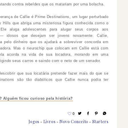
utando contra rebeldes que os matariam por uma bolacha.
erança de Callie é Prime Destinations, um lugar perturbado
y Hills que abriga uma misteriosa figura conhecida como o
Ele aluga adolescentes para alugar seus corpos aos
 — idosos que desejam ser jovens novamente. Callie,
a pelo dinheiro que os ajudará a sobreviver concorda em
adora. Mas o neurochip que colocam em Callie está com
 ela acorda na vida de sua locadora, morando em uma
rigindo seus carros e saindo com o neto de um senador.
escobrir que sua locatária pretende fazer mais do que se
nations são tão diabólicos que Callie nunca podia ter
? Alguém ficou curioso pela história?
0
Jogos
Livros
Novo Conceito
Starters