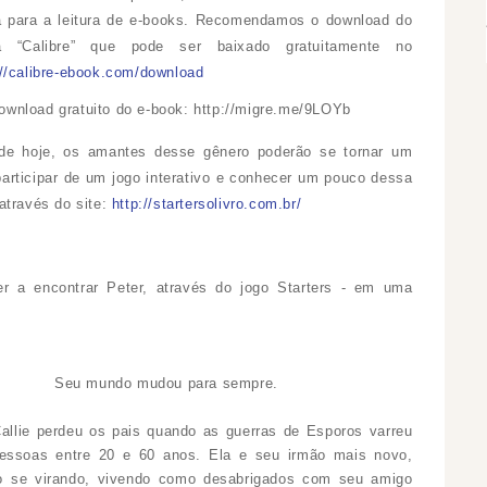
 para a leitura de e-books. Recomendamos o download do
a “Calibre” que pode ser baixado gratuitamente no
://calibre-ebook.com/download
ownload
gratuito do e-book:
http://migre.me/9LOYb
 de hoje, os amantes desse gênero poderão se tornar um
 participar de um jogo interativo e conhecer um pouco dessa
 através do site:
http://startersolivro.com.br/
er a encontrar Peter, através do jogo Starters - em uma
Seu mundo mudou para sempre.
allie perdeu os pais quando as guerras de Esporos varreu
essoas entre 20 e 60 anos. Ela e seu irmão mais novo,
ão se virando, vivendo como desabrigados com seu amigo