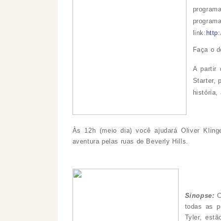
programa
program
link:
http
Faça o
d
A partir
Starter,
história,
Às 12h (meio dia) você ajudará Oliver Kling
aventura pelas ruas de Beverly Hills.
Sinopse:
C
todas as p
Tyler, est