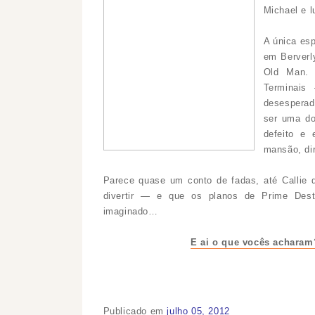
Michael e l
A única esp
em Berverl
Old Man. 
Terminais
desesperad
ser uma do
defeito e
mansão, di
Parece quase um conto de fadas, até Callie d
divertir — e que os planos de Prime Desti
imaginado…
E ai o que vocês acharam
Publicado em
julho 05, 2012