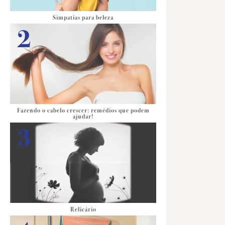
Simpatias para beleza
Fazendo o cabelo crescer: remédios que podem
ajudar!
Relicário