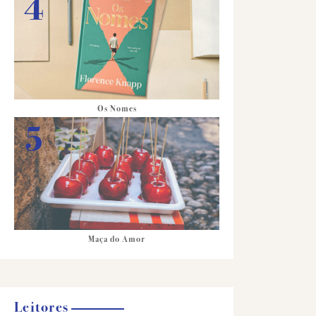
Os Nomes
Maça do Amor
Leitores