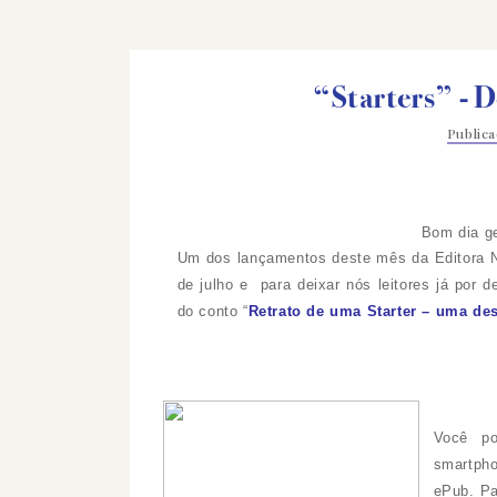
“Starters” - D
Public
Bom dia g
Um dos lançamentos deste mês da Editora N
de julho e
para deixar nós leitores já por d
do conto “
Retrato de uma Starter – uma de
Você po
smartpho
ePub. Pa