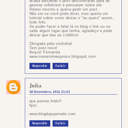
acaba deixando o post descontraído para as
garotas refletirem e pensarem sobre ele.
Adorei mesmo e queria pedir um post.
Não sei se você pode dizer, mas queria um
tutorial sobre como deixar o "eu quero" assim,
todo fofo.
Se puder fazer e falar lá no blog o link ou se
sabe algum lugar que tenha, agradeço e pode
deixar que dou os créditos!
Obrigada pela visitinha!
Tem post novo!
Beijos! Fernanda
www.meianoiteequinze.blogspot.com
Responder
Excluir
Julia
18 Dezembro, 2011 21:21
que poema lindo!!
bjss
www.blogdajupenedo.com
Responder
Excluir