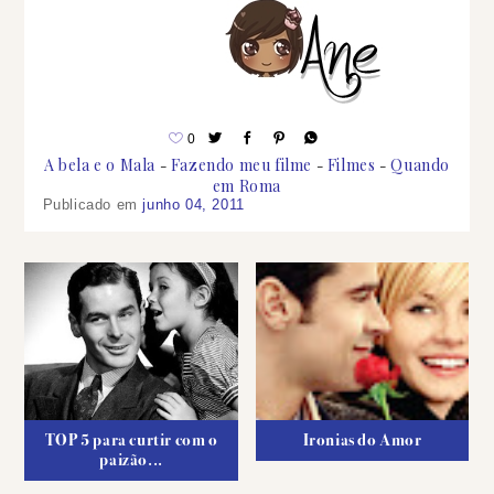
0
A bela e o Mala
Fazendo meu filme
Filmes
Quando
em Roma
Publicado em
junho 04, 2011
TOP 5 para curtir com o
Ironias do Amor
paizão...