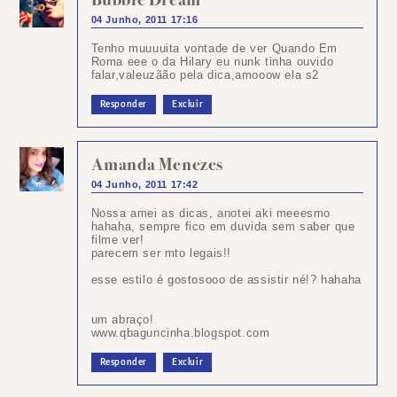
04 Junho, 2011 17:16
Tenho muuuuita vontade de ver Quando Em
Roma eee o da Hilary eu nunk tinha ouvido
falar,valeuzãão pela dica,amooow ela s2
Responder
Excluir
Amanda Menezes
04 Junho, 2011 17:42
Nossa amei as dicas, anotei aki meeesmo
hahaha, sempre fico em duvida sem saber que
filme ver!
parecem ser mto legais!!
esse estilo é gostosooo de assistir né!? hahaha
um abraço!
www.qbaguncinha.blogspot.com
Responder
Excluir