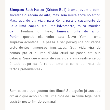
Sinopse:
Beth Harper (Kristen Bell) é uma jovem e bem-
sucedida curadora de arte, mas sem muita sorte no amor.
Mas, quando ela viaja para Roma para o casamento de
sua irmã caçula,
ela, impulsivamente, rouba moedas
da
Fontana di Trevi,
famosa fonte do amor.
Porém
quando ela volta para Nova York uma
s
ur
presa acontece
:
e passa a ser perseguida por vários
pretendentes amorosos inusitados. Sua vida vira de
pernas pro ar e uma dúvida cruel se passa em sua
cabeça: Será que o amor de sua vida a ama realmente ou
é tudo culpa da fonte do amor e como se livrar de
tantos
pretendentes
?
Bom espero que gostem dos filme! Se alguém já assistiu
diz ai o que achou ou dê uma dica de um filme legal para
assistir neste fim de semana!