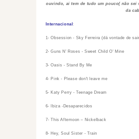
ouvindo, ai tem de tudo um pouco( não sei 
da ca
Internacional
:
1- Obsession - Sky Ferreira (dá vontade de sai
2- Guns N' Roses - Sweet Child O' Mine
3- Oasis - Stand By Me
4- Pink - Please don't leave me
5- Katy Perry - Teenage Dream
6- Ibiza -Desaparecidos
7- This Afternoon – Nickelback
8- Hey, Soul Sister - Train