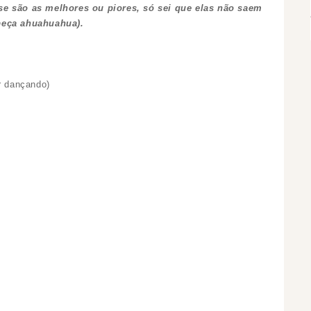
se são as melhores ou piores, só sei que elas não saem
beça ahuahuahua).
r dançando)