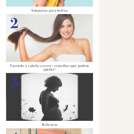
Simpatias para beleza
Fazendo o cabelo crescer: remédios que podem
ajudar!
Relicário