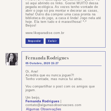
só aqui abrindo os links. Gostei MUITO dessa
pegada ecológica. As vezes tenho vontade de
abrir o jogo só pra montar e decorar as casas,
haha! Outro dia comprei uma casa pronta na
biblioteca do jogo, a casa é linda! Jogo nela até
hoje. Ela tem tudo e é maravilhosa! *-*
Beijos!
www.likeparadise.com.br
Responder
Excluir
Fernanda Rodrigues
05 Outubro, 2020 15:27
Oi, Ane!
Acredita que eu nunca joguei?!
Tenho vontade, mas nunca fui atrás.
Vou compartilhar o post com os amigos que
jogam.
Um beijo,
Fernanda Rodrigues
|
contato@algumasobservacoes.com
Algumas Observações