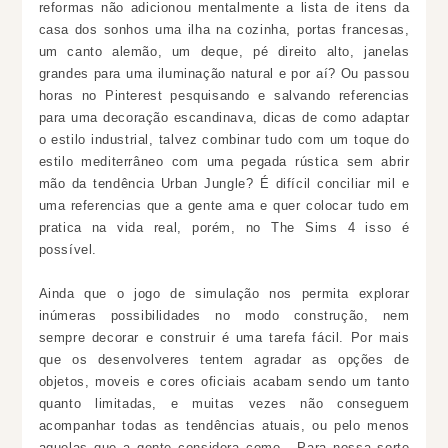
reformas não adicionou mentalmente a lista de itens da
casa dos sonhos uma ilha na cozinha, portas francesas,
um canto alemão, um deque, pé direito alto, janelas
grandes para uma iluminação natural e por aí? Ou passou
horas no Pinterest pesquisando e salvando referencias
para uma decoração escandinava, dicas de como adaptar
o estilo industrial, talvez combinar tudo com um toque do
estilo mediterrâneo com uma pegada rústica sem abrir
mão da tendência Urban Jungle? É difícil conciliar mil e
uma referencias que a gente ama e quer colocar tudo em
pratica na vida real, porém, no The Sims 4 isso é
possível.
Ainda que o jogo de simulação nos permita explorar
inúmeras possibilidades no modo construção, nem
sempre decorar e construir é uma tarefa fácil. Por mais
que os desenvolveres tentem agradar as opções de
objetos, moveis e cores oficiais acabam sendo um tanto
quanto limitadas, e muitas vezes não conseguem
acompanhar todas as tendências atuais, ou pelo menos
aquelas que a gente considera como. Para nossa sorte