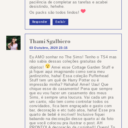
paciência de completar as tarefas e acabei
desistindo, hehehe.
Os packs são todos lindos!
Responder
Excluir
Thami Sgalbiero
03 Outubro, 2020 23:15
Eu AMO sonhar no The Sims! Tenho o TS4 mas
não sabia dessas coleções gratuitas de
objetos!
Amei esse Cottage Garden Stuff e
já fiquei aqui imaginando como seria meu
jardinzinho, haha! Essa coleção Pufferhead
Stuff tem um quê de Harry Potter ou é
impressão minha? Hahaha! Amei! Uau! Que
chique esse do casamento! Pena que sempre
que eu vou fazer um casamento dos meus
Sims, é sempre uma loucura. Vai cada um pra
um canto, não tem como controlar todos os
convidados, fica bem engraçado e gasto com
bar, decoração e etc tudo atoa, haha! Esse pra
quarto de bebê é incrível! Inclusive fiquei
babando na decoração desse quarto aí da foto
que você colocou pra ilustrar o post. AH
PRONTO! A decoração da cozinha!!! Quero! To