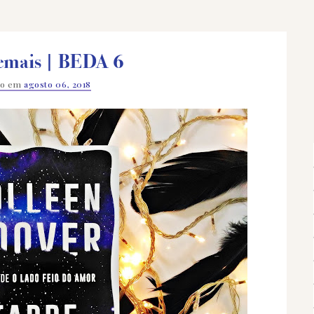
emais | BEDA 6
do em
agosto 06, 2018