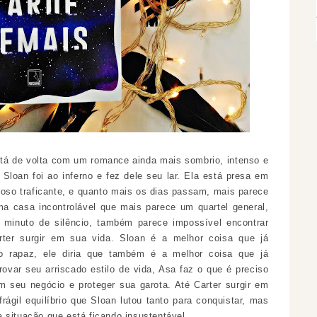
stá de volta com um romance ainda mais sombrio, intenso e
 Sloan foi ao inferno e fez dele seu lar. Ela está presa em
so traficante, e quanto mais os dias passam, mais parece
a casa incontrolável que mais parece um quartel general,
inuto de silêncio, também parece impossível encontrar
rter surgir em sua vida.
Sloan é a melhor coisa que já
 rapaz, ele diria que também é a melhor coisa que já
ovar seu arriscado estilo de vida, Asa faz o que é preciso
 seu negócio e proteger sua garota. Até Carter surgir em
rágil equilíbrio que Sloan lutou tanto para conquistar, mas
 situação que está ficando insustentável.