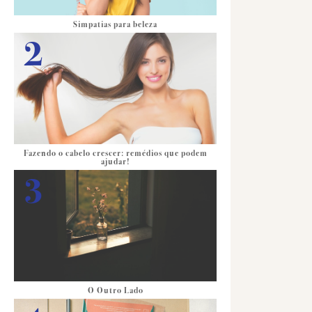
Simpatias para beleza
Fazendo o cabelo crescer: remédios que podem
ajudar!
O Outro Lado