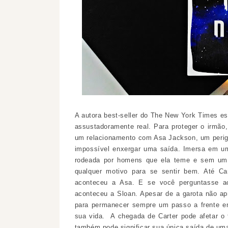
A autora best-seller do The New York Times e
assustadoramente real.
Para proteger o irmão,
um relacionamento com Asa Jackson, um perigo
impossível enxergar uma saída. Imersa em um
rodeada por homens que ela teme e sem um m
qualquer motivo para se sentir bem. Até Ca
aconteceu a Asa. E se você perguntasse ao
aconteceu a Sloan. Apesar de a garota não apr
para permanecer sempre um passo a frente em
sua vida.
A chegada de Carter pode afetar o f
também pode significar sua única saída de uma