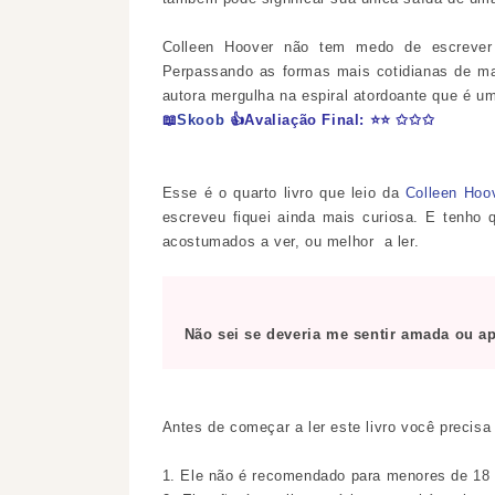
Colleen Hoover não tem medo de escrever 
Perpassando as formas mais cotidianas de ma
autora mergulha na espiral atordoante que é u
📖
Skoob
👍
Avaliação Final:
⭐
⭐
✩
✩
✩
Esse é o quarto livro que leio da
Colleen Hoo
escreveu fiquei ainda mais curiosa. E tenho 
acostumados a ver, ou melhor a ler.
Não sei se deveria me sentir amada ou a
Antes de começar a ler este livro você precis
1. Ele não é recomendado para menores de 18