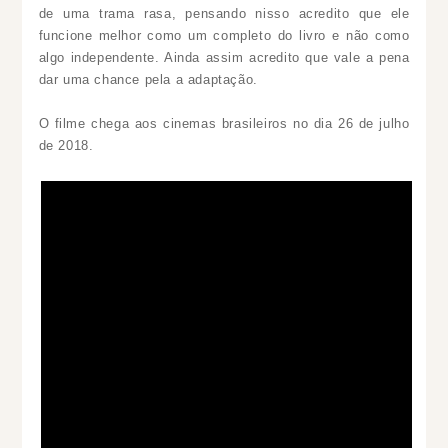
de uma trama rasa, pensando nisso acredito que ele
funcione melhor como um completo do livro e não como
algo independente. Ainda assim acredito que vale a pena
dar uma chance pela a adaptação.
O filme chega aos cinemas brasileiros no dia 26 de julho
de 2018.