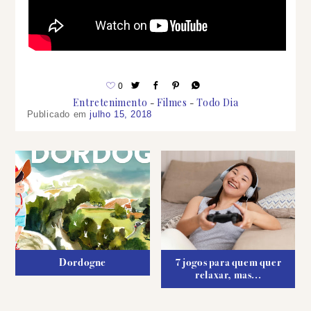
0
Entretenimento
Filmes
Todo Dia
Publicado em
julho 15, 2018
Dordogne
7 jogos para quem quer
relaxar, mas...