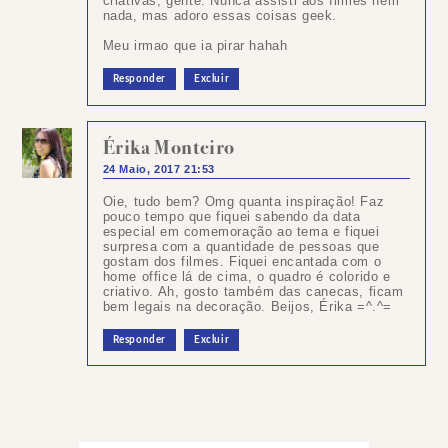
criativas, gente. Nunca assisti aos filmes nem
nada, mas adoro essas coisas geek.
Meu irmao que ia pirar hahah
Responder
Excluir
Érika Monteiro
24 Maio, 2017 21:53
Oie, tudo bem? Omg quanta inspiração! Faz
pouco tempo que fiquei sabendo da data
especial em comemoração ao tema e fiquei
surpresa com a quantidade de pessoas que
gostam dos filmes. Fiquei encantada com o
home office lá de cima, o quadro é colorido e
criativo. Ah, gosto também das canecas, ficam
bem legais na decoração. Beijos, Érika =^.^=
Responder
Excluir
Postar
um
comentário