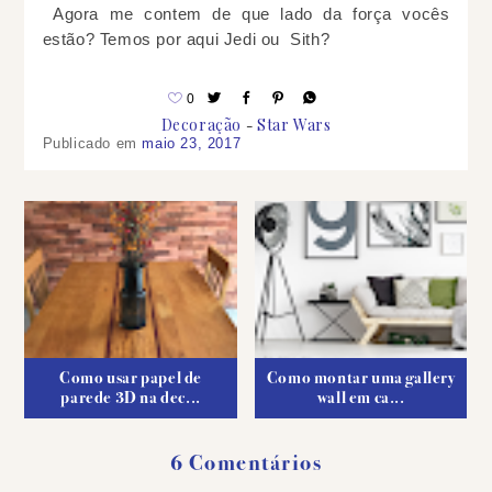
Agora me contem de que lado da força vocês
estão? Temos por aqui J
edi ou Sith?
0
Decoração
Star Wars
Publicado em
maio 23, 2017
Como usar papel de
Como montar uma gallery
parede 3D na dec...
wall em ca...
6 Comentários