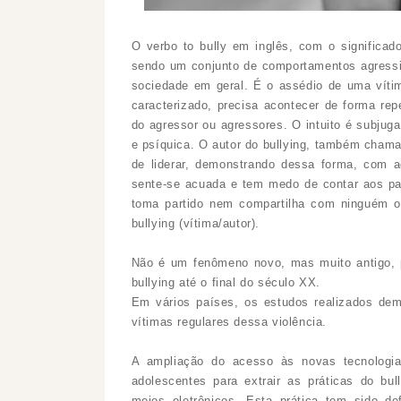
O verbo to bully em inglês, com o significado
sendo um conjunto de comportamentos agressi
sociedade em geral. É o assédio de uma vít
caracterizado, precisa acontecer de forma rep
do agressor ou agressores. O intuito é subjuga
e psíquica. O autor do bullying, também chama
de liderar, demonstrando dessa forma, com ag
sente-se acuada e tem medo de contar aos pa
toma partido nem compartilha com ninguém o 
bullying (vítima/autor).
Não é um fenômeno novo, mas muito antigo, p
bullying até o final do século XX.
Em vários países, os estudos realizados de
vítimas regulares dessa violência.
A ampliação do acesso às novas tecnologia
adolescentes para extrair as práticas do b
meios eletrônicos. Esta prática tem sido d