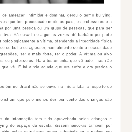
 de ameaçar, intimidar e dominar, gerou o termo bullying,
vos que tem preocupado muito os pais, os professores e a
ima por uma pessoa ou um grupo de pessoas, que para ser
etitiva. Há ousadia e algumas vezes até barbárie por parte
r psicologicamente a vítima, ofendendo a integridade física
do de bullie ou agressor, normalmente sente a necessidade
ressões, ser o mais forte, ter o poder. A vítima ou alvo
is ou professores. Há a testemunha que vê tudo, mas não
que vê. E há ainda aquele que ora sofre e ora pratica o
orém no Brasil não se ouviu na mídia falar a respeito de
monstram que pelo menos dez por cento das crianças são
s da informação tem sido aproveitada pelas crianças e
ullying do espaço da escola, disseminando-as também por
efinida pelos estudiosos como cyberbullying e podem ser