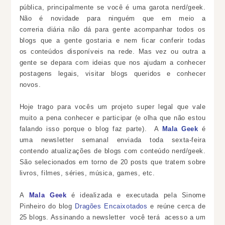
pública, principalmente se você é uma garota nerd/geek.
Não é novidade para ninguém que em meio a
correria diária não dá para gente acompanhar todos os
blogs que a gente gostaria e nem ficar conferir todas
os conteúdos disponíveis na rede.
Mas vez ou outra a
gente se depara com ideias que nos ajudam a conhecer
postagens legais, visitar blogs queridos e conhecer
novos.
Hoje trago para vocês um projeto super legal que vale
muito a pena conhecer e participar (e olha que não estou
falando isso porque o blog faz parte).
A
Mala Geek
é
uma newsletter semanal enviada toda sexta-feira
contendo atualizações de blogs com conteúdo nerd/geek.
São selecionados em torno de 20 posts que tratem sobre
livros, filmes, séries, música, games, etc.
A
Mala Geek
é i
dealizada e executada
pela Sinome
Pinheiro do blog
Dragões Encaixotados
e reúne cerca de
25 blogs. Assinando a
newsletter
você terá
acesso a um