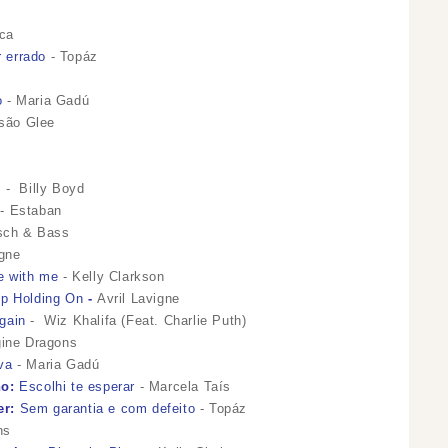
ca
r errado
- Topáz
o
- Maria Gadú
são Glee
s
e
-
Billy Boyd
- Estaban
sch & Bass
igne
e with me
-
Kelly Clarkson
p Holding On
-
Avril Lavigne
gain
-
Wiz Khalifa (Feat. Charlie Puth)
ine Dragons
va
- Maria Gadú
ho:
Escolhi te esperar
- Marcela Taís
er:
Sem garantia e com defeito
- Topáz
ons