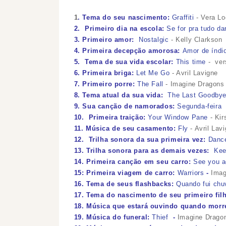
1
. Tema do seu nascimento:
Graffiti
- Vera Lo
2. Primeiro dia na escola:
Se for pra tudo da
3. Primeiro amor:
Nostalgic
- Kelly Clarkson
4. Primeira decepção amorosa:
Amor de índi
5. Tema de sua vida escolar:
This time
- ver
6. Primeira briga:
Let Me Go
- Avril Lavigne
7. Primeiro porre:
The Fall
- Imagine Dragon
8. Tema atual da sua vida:
The Last Goodby
9. Sua canção de namorados:
Segunda-feira
10. Primeira traição:
Your Window Pane
- Kir
11. Música de seu casamento:
Fly
- Avril Lav
12. Trilha sonora da sua primeira vez:
Danc
13.
Trilha sonora para as demais vezes:
Kee
14.
Primeira canção em seu carro:
See you a
15: Primeira viagem de carro:
Warriors
-
Imag
16. Tema de seus flashbacks:
Quando fui chu
17. Tema do nascimento de seu primeiro fil
18. Música que estará ouvindo quando morr
19. Música do funeral:
Thief
-
Imagine Drag