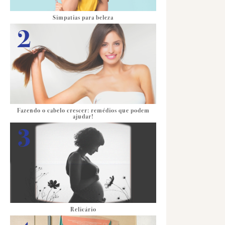
Simpatias para beleza
Fazendo o cabelo crescer: remédios que podem
ajudar!
Relicário