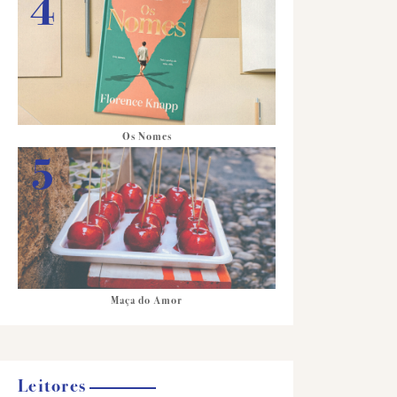
Os Nomes
Maça do Amor
Leitores