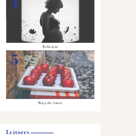
Relicário
Maça do Amor
Leitores