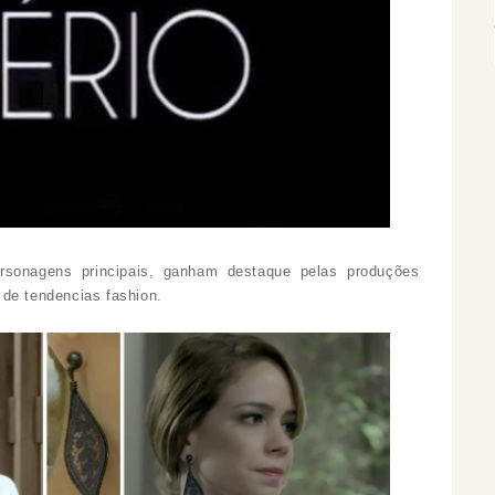
rsonagens principais, ganham destaque pelas produções
de tendencias fashion.