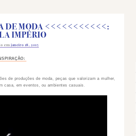
A DE MODA <<<<<<<<<<<:
LA IMPÉRIO
ado em
janeiro 18, 2015
NSPIRAÇÃO:
ações de produções de moda, peças que valorizam a mulher,
 em casa, em eventos, ou ambientes casuais.