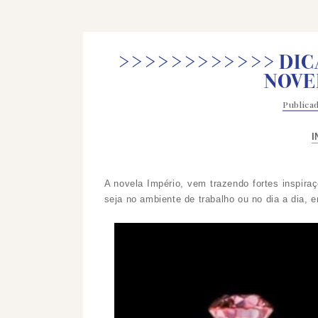
>>>>>>>>>>>> DIC
NOVE
Public
I
A novela Império, vem trazendo fortes inspir
seja no ambiente de trabalho ou no dia a dia,