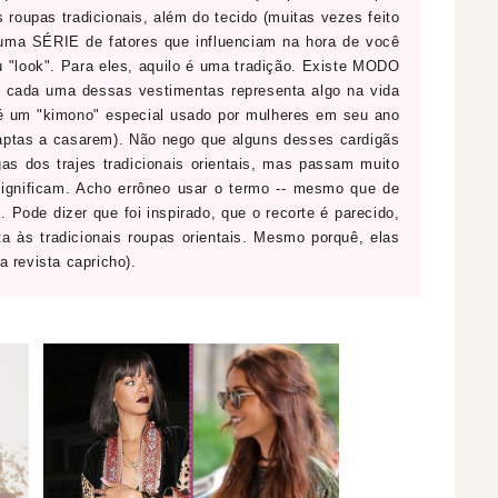
s roupas tradicionais, além do tecido (muitas vezes feito
e uma SÉRIE de fatores que influenciam na hora de você
u "look". Para eles, aquilo é uma tradição. Existe MODO
e cada uma dessas vestimentas representa algo na vida
 é um "kimono" especial usado por mulheres em seu ano
 aptas a casarem). Não nego que alguns desses cardigãs
s dos trajes tradicionais orientais, mas passam muito
significam. Acho errôneo usar o termo -- mesmo que de
. Pode dizer que foi inspirado, que o recorte é parecido,
a às tradicionais roupas orientais. Mesmo porquê, elas
a revista capricho).