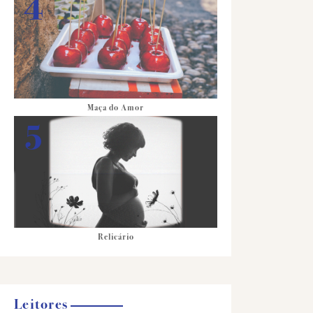
Maça do Amor
Relicário
Leitores