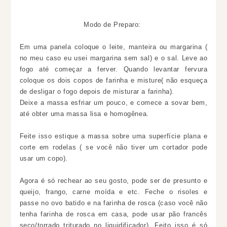
Modo de Preparo:
Em uma panela coloque o leite, manteira ou margarina (
no meu caso eu usei margarina sem sal) e o sal. Leve ao
fogo até começar a ferver. Quando levantar fervura
coloque os dois copos de farinha e misture( não esqueça
de desligar o fogo depois de misturar a farinha).
Deixe a massa esfriar um pouco, e comece a sovar bem,
até obter uma massa lisa e homogênea.
Feite isso estique a massa sobre uma superfície plana e
corte em rodelas ( se você não tiver um cortador pode
usar um copo).
Agora é só rechear ao seu gosto, pode ser de presunto e
queijo, frango, carne moída e etc. Feche o risoles e
passe no ovo batido e na farinha de rosca (caso você não
tenha farinha de rosca em casa, pode usar pão francês
seco/torrado triturado no liquidificador). Feito isso é só