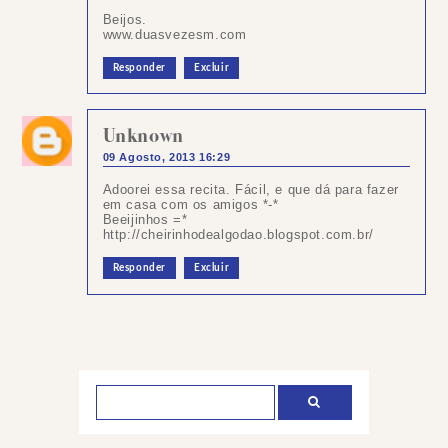
Beijos.
www.duasvezesm.com
Responder
Excluir
Unknown
09 Agosto, 2013 16:29
Adoorei essa recita. Fácil, e que dá para fazer
em casa com os amigos *-*
Beeijinhos =*
http://cheirinhodealgodao.blogspot.com.br/
Responder
Excluir
Postar
um
comentário