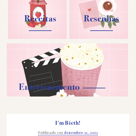
Receitas
Resenhas
Entretenimento
I'm Bicth!
Publicado em
dezembro 12, 2012