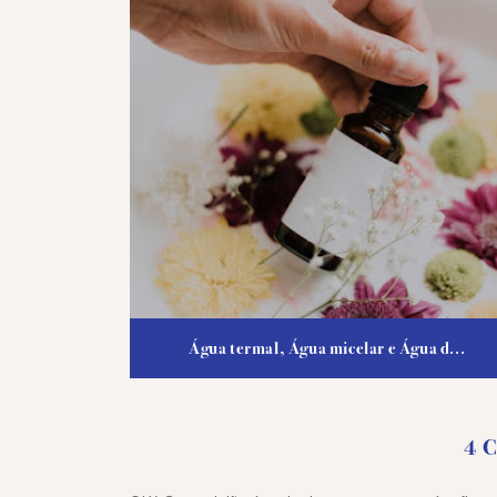
Água termal, Água micelar e Água d...
4 