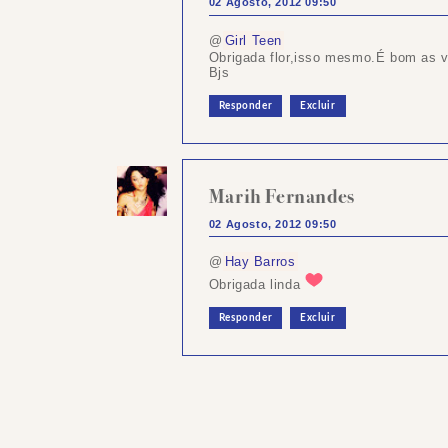
02 Agosto, 2012 09:50
@
Girl Teen
Obrigada flor,isso mesmo.É bom as v
Bjs
Responder
Excluir
Marih Fernandes
02 Agosto, 2012 09:50
@
Hay Barros
Obrigada linda
Responder
Excluir
Postar
um
comentário