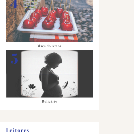
Maça do Amor
Relicário
Leitores