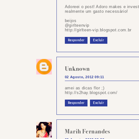
Adoreei o post! Adoro makes e investi
realmente um gasto necessário!
beijos
@girlteenvip
http://girlteen-vip.blogspot.com.br
Responder
Excluir
Unknown
02 Agosto, 2012 09:11
amei as dicas flor ;)
http://s2hay.blogspot.com/
Responder
Excluir
Marih Fernandes