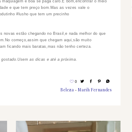
a maquiagem é boa se paga caro.É bom,encontrar o meio
idade e que tem preço bom.Mas as vezes vale o
odutinho #lusho que tem um precinho
s novas estão chegando no Brasil,e nada melhor do que
azem.No começo,assim que chegam aqui,são muito
am ficando mais baratas,mas não tenho certeza.
 gostado.Usem as dicas e até a próxima.
0
Beleza
Marih Fernandes