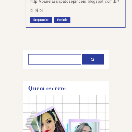
http://panelassapatosepinceis.blogspot.com.br/
bj bj bj
Responder
Excluir
Postar
um
comentário
Quem escreve