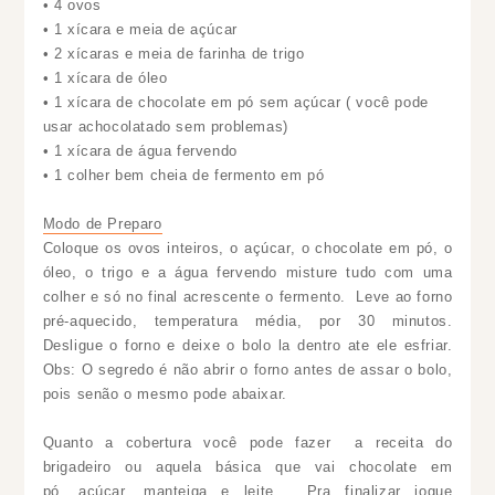
• 4 ovos
• 1 xícara e meia de açúcar
• 2 xícaras e meia de farinha de trigo
• 1 xícara de óleo
• 1 xícara de chocolate em pó sem açúcar ( você pode
usar achocolatado sem problemas)
• 1 xícara de água fervendo
• 1 colher bem cheia de fermento em pó
Modo de Preparo
Coloque os ovos inteiros, o açúcar, o chocolate em pó, o
óleo, o trigo e a água fervendo misture tudo com uma
colher e só no final acrescente o fermento. Leve ao forno
pré-aquecido, temperatura média, por 30 minutos.
Desligue o forno e deixe o bolo la dentro ate ele esfriar.
Obs: O segredo é não abrir o forno antes de assar o bolo,
pois senão o mesmo pode abaixar.
Quanto a cobertura você pode fazer a receita do
brigadeiro ou aquela básica que vai chocolate em
pó, açúcar, manteiga e leite. Pra finalizar jogue