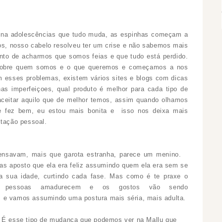
 na adolescências que tudo muda, as espinhas começam a
tos, nosso cabelo resolveu ter um crise e não sabemos mais
ponto de acharmos que somos feias e que tudo está perdido.
sobre quem somos e o que queremos e começamos a nos
om esses problemas, existem vários sites e blogs com dicas
as imperfeiçoes, qual produto é melhor para cada tipo de
e aceitar aquilo que de melhor temos, assim quando olhamos
 fez bem, eu estou mais bonita e isso nos deixa mais
itação pessoal.
ensavam, mais que garota estranha, parece um menino.
Mas aposto que ela era feliz assumindo quem ela era sem se
a sua idade, curtindo cada fase.
Mas como é te praxe o
 pessoas amadurecem e os gostos vão sendo
 e vamos assumindo uma postura mais séria, mais adulta.
É esse tipo de mudança que podemos ver na Mallu que