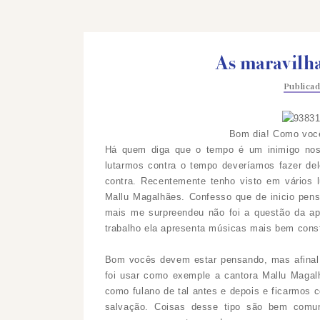
As maravilha
Publica
Bom dia! Como voc
Há quem diga que o tempo é um inimigo nos
lutarmos contra o tempo deveríamos fazer dele
contra.
Recentemente tenho visto em vários l
Mallu Magalhães.
Confesso que de
inicio pen
mais me surpreendeu não foi a questão da
ap
trabalho ela apresenta músicas mais bem
cons
Bom vocês devem estar pensando, mas afinal 
foi usar como exemple a cantora Mallu Maga
como fulano de tal antes e depois e ficarmos
salvação. Coisas desse tipo são bem com