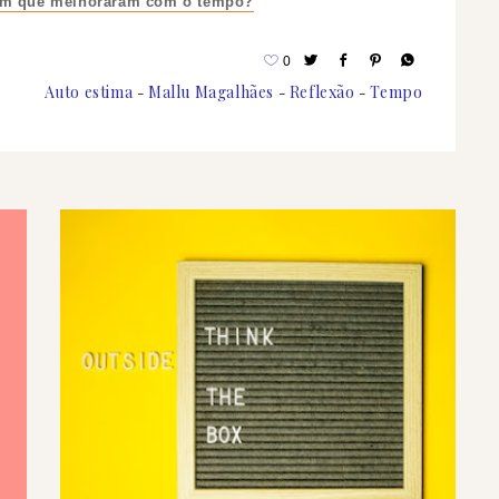
ham que melhoraram com o tempo?
0
Auto estima
Mallu Magalhães
Reflexão
Tempo