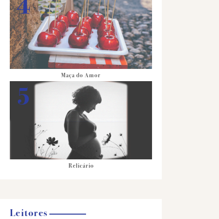
Maça do Amor
Relicário
Leitores