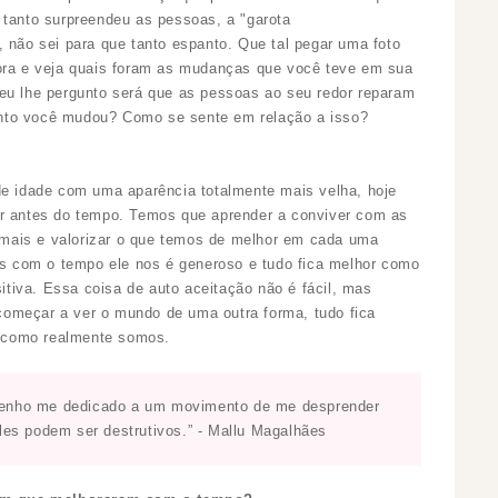
tanto surpreendeu as pessoas, a "garota
 não sei para que tanto espanto. Que tal pegar uma foto
gora e veja quais foram as mudanças que você teve em sua
u lhe pergunto será que as pessoas ao seu redor reparam
nto você mudou? Como se sente em relação a isso?
de idade com uma
aparência
totalmente mais velha, hoje
r
antes do tempo. Temos que aprender a conviver com as
mais e valorizar o que temos de melhor em cada uma
 com o tempo ele nos é generoso e tudo fica melhor como
iva. Essa coisa de auto aceitação não é fácil, mas
omeçar a ver o mundo de uma outra forma, tudo fica
 como realmente somos.
 tenho me dedicado a um movimento de me desprender
Eles podem ser destrutivos.” - Mallu Magalhães