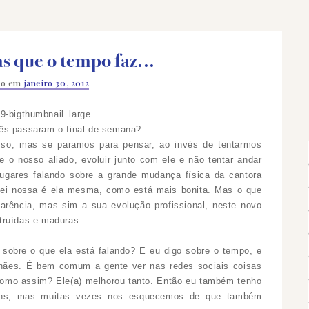
s que o tempo faz...
do em
janeiro 30, 2012
ês passaram o final de semana?
so, mas se paramos para pensar, ao invés de tentarmos
 o nosso aliado, evoluir junto com ele e não tentar andar
ugares falando sobre a grande mudança física da cantora
sei nossa é ela mesma, como está mais bonita. Mas o que
arência
, mas sim a sua evolução profissional, neste novo
truídas
e maduras.
sobre o que ela está falando? E eu digo sobre o tempo, e
lhães.
É bem comum a gente ver nas redes sociais coisas
 como assim? Ele(a) melhorou tanto. Então eu também tenho
uns, mas muitas vezes nos esquecemos de que também