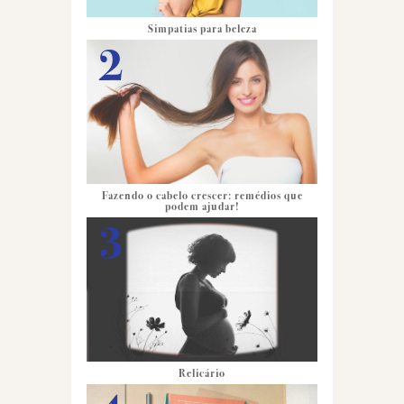
Simpatias para beleza
Fazendo o cabelo crescer: remédios que
podem ajudar!
Relicário