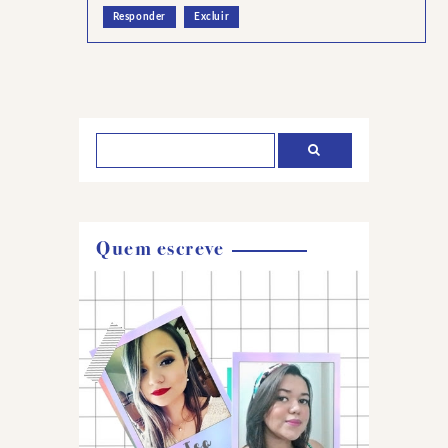
Responder
Excluir
Postar
um
comentário
Quem escreve