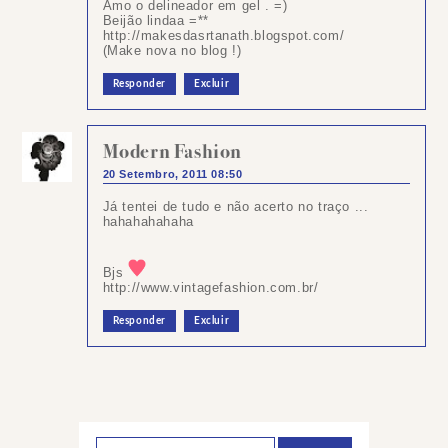
Amo o delineador em gel . =)
Beijão lindaa =**
http://makesdasrtanath.blogspot.com/
(Make nova no blog !)
Responder
Excluir
Modern Fashion
20 Setembro, 2011 08:50
Já tentei de tudo e não acerto no traço ...
hahahahahaha
Bjs
http://www.vintagefashion.com.br/
Responder
Excluir
Postar
um
comentário