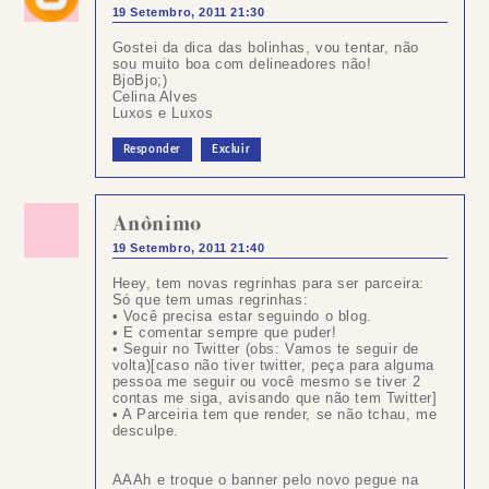
19 Setembro, 2011 21:30
Gostei da dica das bolinhas, vou tentar, não
sou muito boa com delineadores não!
BjoBjo;)
Celina Alves
Luxos e Luxos
Responder
Excluir
Anônimo
19 Setembro, 2011 21:40
Heey, tem novas regrinhas para ser parceira:
Só que tem umas regrinhas:
• Você precisa estar seguindo o blog.
• E comentar sempre que puder!
• Seguir no Twitter (obs: Vamos te seguir de
volta)[caso não tiver twitter, peça para alguma
pessoa me seguir ou você mesmo se tiver 2
contas me siga, avisando que não tem Twitter]
• A Parceiria tem que render, se não tchau, me
desculpe.
AAAh e troque o banner pelo novo pegue na