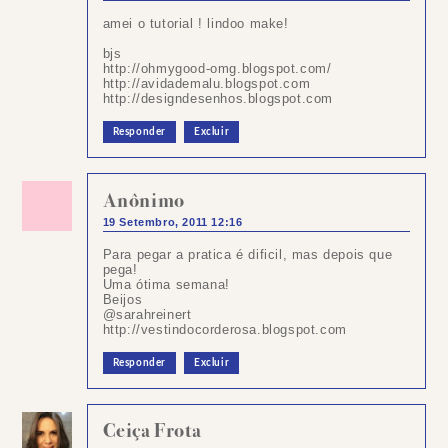
amei o tutorial ! lindoo make!
bjs
http://ohmygood-omg.blogspot.com/
http://avidademalu.blogspot.com
http://designdesenhos.blogspot.com­ ­
Responder
Excluir
Anônimo
19 Setembro, 2011 12:16
Para pegar a pratica é dificil, mas depois que
pega!
Uma ótima semana!
Beijos
@sarahreinert
http://vestindocorderosa.blogspot.com
Responder
Excluir
Ceiça Frota