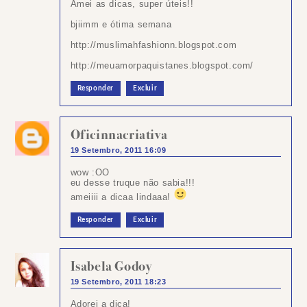
Amei as dicas, super úteis!!
bjiimm e ótima semana
http://muslimahfashionn.blogspot.com
http://meuamorpaquistanes.blogspot.com/
Responder
Excluir
Oficinnacriativa
19 Setembro, 2011 16:09
wow :OO
eu desse truque não sabia!!!
ameiiii a dicaa lindaaa!
Responder
Excluir
Isabela Godoy
19 Setembro, 2011 18:23
Adorei a dica!