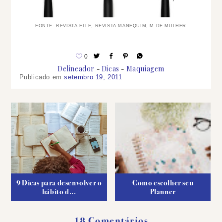
FONTE: REVISTA ELLE, REVISTA MANEQUIM, M DE MULHER
0
Delineador
Dicas
Maquiagem
Publicado em
setembro 19, 2011
9 Dicas para desenvolver o
Como escolher seu
hábito d...
Planner
18 Comentários