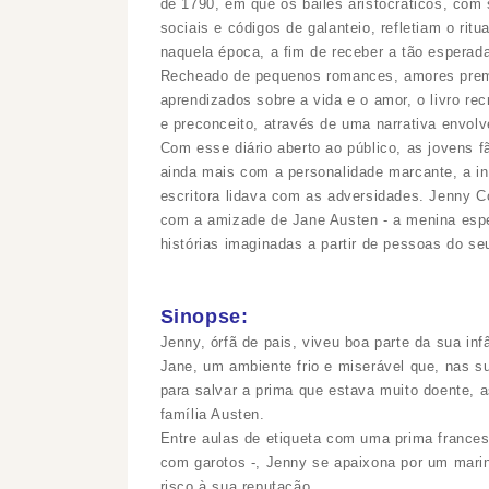
de 1790, em que os bailes aristocráticos, com
sociais e códigos de galanteio, refletiam o ri
naquela época, a fim de receber a tão esperad
Recheado de pequenos romances, amores prema
aprendizados sobre a vida e o amor, o livro re
e preconceito, através de uma narrativa envolve
Com esse diário aberto ao público, as jovens f
ainda mais com a personalidade marcante, a int
escritora lidava com as adversidades. Jenny 
com a amizade de Jane Austen - a menina esper
histórias imaginadas a partir de pessoas do s
Sinopse:
Jenny, órfã de pais, viveu boa parte da sua i
Jane, um ambiente frio e miserável que, nas s
para salvar a prima que estava muito doente, 
família Austen.
Entre aulas de etiqueta com uma prima francesa
com garotos -, Jenny se apaixona por um marin
risco à sua reputação.