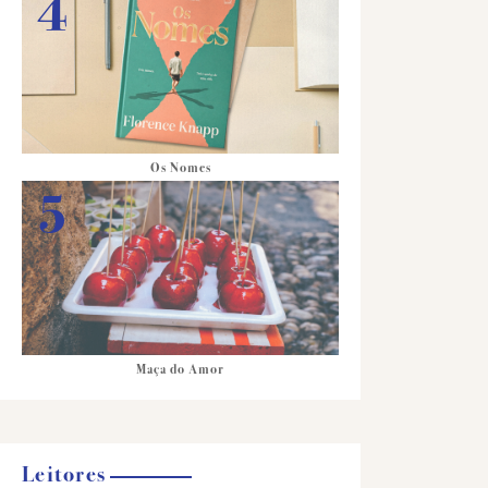
Os Nomes
Maça do Amor
Leitores