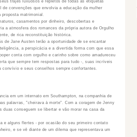
 seus
trajes luxuosos e repletos de todas as etiquetas
tual de convenções que envolvia a educação da mulher
a proposta matrimonial.
turos, casamentos por dinheiro, descobertas e
cria a atmosfera dos romances da própria autora de Orgulho
nte, de rica reconstituição histórica.
ãs de Jane Austen terão a oportunidade de se encantar
eligência, a perspicácia e a divertida forma com que essa
Cooper conta com orgulho e carinho sobre como amadureceu
ta que sempre tem respostas para tudo -, suas incríveis
eu convívio e seus conselhos sempre confortantes.
nfância em um internato em Southampton, na companhia de
uas palavras, "cheirava à morte". Com a coragem de Jenny
as duas conseguem se libertar e vão morar na casa da
 e alguns flertes - por ocasião do seu primeiro contato
heiro, e se vê diante de um dilema que representava um