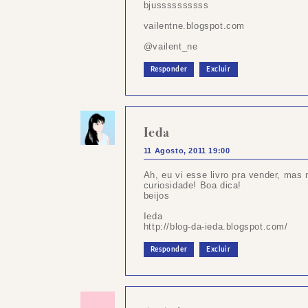
bjussssssssss
vailentne.blogspot.com
@vailent_ne
Responder
Excluir
Ieda
11 Agosto, 2011 19:00
Ah, eu vi esse livro pra vender, mas
curiosidade! Boa dica!
beijos
Ieda
http://blog-da-ieda.blogspot.com/
Responder
Excluir