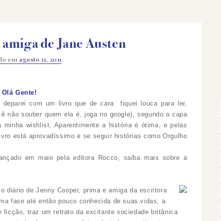
r amiga de Jane Austen
ado em
agosto 11, 2011
Olá Gente!
deparei com um livro que de cara fiquei louca para ler,
cê não souber quem ela é, joga no google), segundo a capa
 minha wishlist. Aparentimente a história é ótima, e pelas
 livro está aprovadíssimo e se seguir histórias como Orgulho
 lançado em maio pela editora Rocco, saiba mais sobre a
a o diário de Jenny Cooper, prima e amiga da escritora
uma fase até então pouco conhecida de suas vidas, a
e ficção, traz um
retrato da excitante sociedade britânica