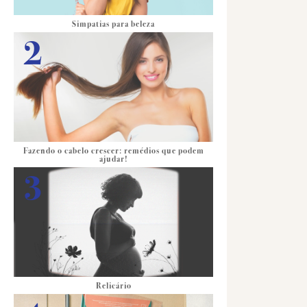
Simpatias para beleza
Fazendo o cabelo crescer: remédios que podem
ajudar!
Relicário