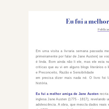
Eu fui a melho
Public
Em uma visita a livraria semana passada me 
primeiramente por falar de Jane Austen( se vo
é linda. Bom ainda não li ele, mas ele esta na
criticas que eu vi em alguns blogs literários o
e Preconceito, Razão e Sensibilidade
em precisa dizer mais nada né. O livro foi
história.
Eu fui a melhor amiga de Jane Austen
recri
inglesa Jane Austen (1775 - 1817), revelando 
adolescência. A obra, que mescla dados reais 